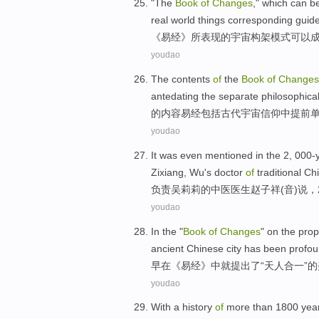
"The
Book
of
Changes
,"
which
can
b
real
world things
corresponding
guide
《易经》
所
表现
的
宇宙
构架
模式
可以
youdao
The
contents
of
the
Book
of
Changes
antedating
the
separate
philosophica
的
内容
易经
包括
古代
宇宙
信仰
中
提前
youdao
It was even
mentioned
in the 2, 000-
Zixiang
, Wu's
doctor
of
traditional C
负责吴莉莉
的
中医
医生
赵子祥(音)说，
youdao
In
the "
Book
of
Changes
"
on
the pro
ancient Chinese
city
has been
profou
早
在
《
易经
》中
就
提出
了“
天人合一
”的
youdao
With a
history
of
more
than
1800
yea