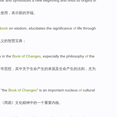
ear
and symbolizes a
new
beginning
and finds its
origins
in
里
使用
，表示
新的
开端
。
book
on
wisdom
,
elucidates
the
significance
of
life
through
意义
的
智慧
宝典；
y
in
the
Book
of
Changes
,
especially
the philosophy
of
the
哲学
思想，其中关于生命
产生
的来源
及
生命产生的
法则
，
尤为
 "the
Book
of
Changes
"
is
an
important
nucleus
of
cultural
是
《周易》
文化
精神
中的
一个
重要
内核
。