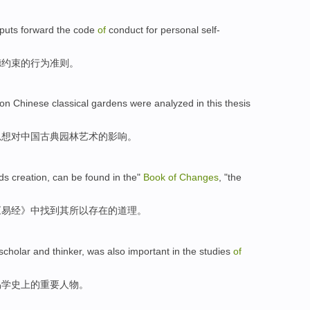
puts forward
the code
of
conduct
for
personal
self-
德
约束
的
行为准则
。
on
Chinese
classical
gardens
were
analyzed
in this thesis
思想
对
中国
古典
园林
艺术
的
影响
。
ds
creation
,
can be
found
in
the"
Book
of
Changes
, "the
《
易经
》中
找到
其
所以
存在
的
道理
。
scholar
and
thinker
,
was also
important
in the studies
of
易学史上
的
重要
人物。