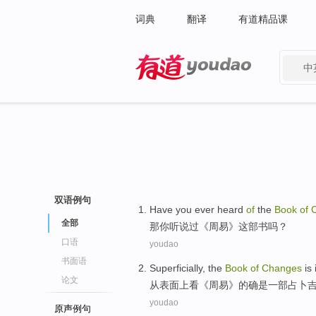
词典
翻译
有道精品课
中
有道 - 网易旗下搜索
双语例句
Have
you
ever heard
of
the
Book
of
全部
那
你
听说
过《周易》
这部
书吗？
口语
youdao
书面语
Superficially
,
the
Book
of
Changes
is
论文
从
表面
上看《周易》
的确
是
一部占卜
youdao
原声例句