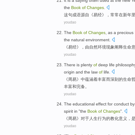
It
is a saying
often
used
at
the new Y
the
Book
of
Changes
.
这
句
成语源自《易经》，
常常
在
新年
youdao
The
Book
of
Changes
, as a precious
the
natural
environment
.
《易经》，由
自然
环境
现象
阐释
生命
youdao
There
is
plenty
of
deep
life
philosoph
origin
and
the
law
of
life.
《周易》
中
蕴涵着
丰富
而
深刻
的
生命
丰富和完备。
youdao
The educational effect
for
conduct
by
spirit
in
"the
Book
of
Changes
".
《
周易
》
对于
人生行为
的教化意义，
youdao