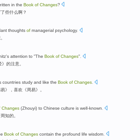
ritten
in
the
Book
of
Changes
?
写
了
些什么
啊？
dant
thoughts
of
managerial
psychology
.
想
。
itz
's
attention
to "The
Book
of
Changes
".
经》的
注意
。
s countries
study
and
like
the
Book
of
Changes
.
周易》，
喜欢
《周易》。
f
Changes
(
Zhouyi
)
to
Chinese
culture
is
well-known
.
所周知
的
。
he
Book
of
Changes
contain
the profound
life
wisdom
.