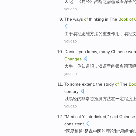
因此
，《
易经
》占断之辞
蕴藏
着
深长
youdao
The
ways
of
thinking
in
The
Book
of
由于
易经
思维
方法
的
重要
作用，易经
youdao
Daniel
,
you
know
,
many
Chinese
wor
Changes
.
大牛
，
你
知道吗
，
汉语
里
的
很多
词语
youdao
To
some
extent
, the study
of
The
Bo
century
.
以
易经
的
非常态预测方法在一定
程度
youdao
"
Medical
Yi
interlinked
,"
said
Chinese
consistent
.
“
医
易
相通
”是
说
中医
的
理论
和
“易经”的