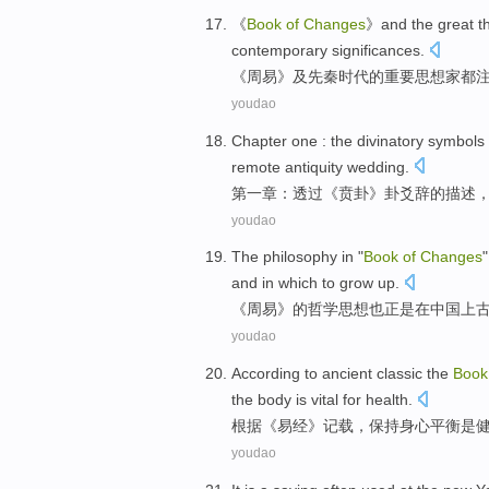
《
Book
of
Changes
》
and
the
great
t
contemporary
significances
.
《
周易
》
及
先秦
时代
的
重要
思想家
都
youdao
Chapter one
:
the divinatory
symbols
remote antiquity
wedding
.
第一
章
：透过《贲
卦
》
卦爻辞
的
描述
youdao
The
philosophy
in "
Book
of
Changes
and
in
which
to
grow up
.
《
周易
》的
哲学思想
也
正是
在
中国
上
youdao
According to
ancient
classic
the
Boo
the body
is
vital for
health
.
根据
《
易经
》记载，
保持
身心
平衡
是
youdao