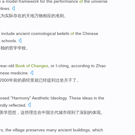
e a
model
framework
for the
performance
of
the universe
lines
.
成为
实际存在
的天地万物
相应
的准则。
include
ancient
cosmological
beliefs
of
the Chinese
l
schools
.
单独
的
哲学
学校
。
year-old
Book
of
Changes
, or I-ching, according to Zhao
hinese medicine
.
2000年前的易经里就已经
提到过
坐月子
了。
posed
"
Harmony
"
Aesthetic
Ideology
.
These
ideas
in the
ndly
reflected
.
美学
思想
，
这些
理念
在
中国
古代
城市
得到
了
深刻
的
体现
。
rs
, the
village
preserves
many
ancient buildings
,
which