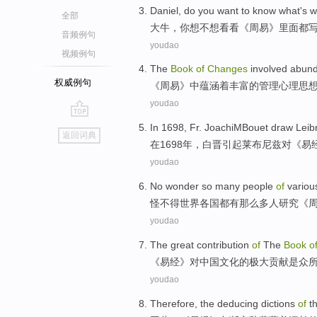
Daniel
,
do you
want to
know
what
's
w
全部
大牛
，
你
想
不想看看《
周易
》里面都
音频例句
youdao
视频例句
The
Book
of
Changes
involved abun
权威例句
《
周易
》中
蕴涵
着丰富
的
管理
心理
思
youdao
go
In
1698,
Fr. JoachiMBouet draw Leibn
返回词典
top
在
1698年，
白晋
引起莱布尼兹对《易
youdao
No wonder
so
many
people
of
variou
怪不得
世界
各国
都有
那么
多人
研究
《
youdao
The
great
contribution
of
The
Book
o
《
易经
》
对
中国
文化
的
极大
贡献
是
众
youdao
Therefore
, the
deducing
dictions
of
t