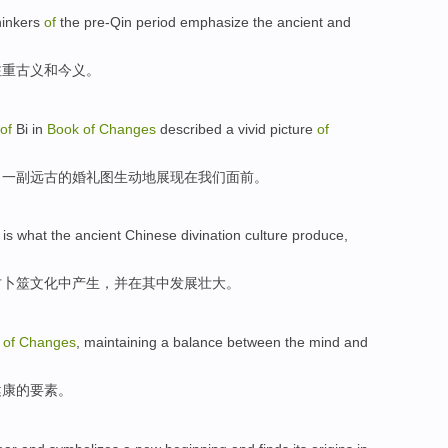
hinkers
of
the
pre-Qin
period
emphasize
the ancient and
注重古义和
今
义。
of
Bi in
Book
of
Changes
described
a
vivid
picture
of
，
一
副
远古
的婚礼
图
生动
地展现在我们面前。
"
is what
the
ancient
Chinese
divination
culture
produce
,
古卜筮
文化
中
产生
，
并
在
其中
发展
壮大。
k
of
Changes
,
maintaining
a
balance between
the
mind
and
健康
的
要素。