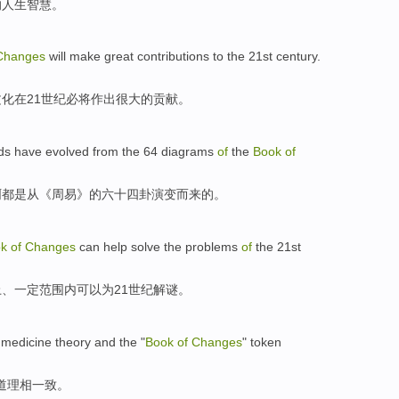
的
人生
智慧。
Changes
will
make
great contributions
to
the 21st
century
.
文化
在
21
世纪必将
作出
很大的贡献。
ds
have
evolved
from the 64
diagrams
of
the
Book
of
啊
都
是从《
周易
》
的
六十四
卦
演变而来
的。
ok
of
Changes
can help
solve
the problems
of
the 21st
上、
一定
范围
内
可以
为21世纪
解
谜。
 medicine
theory
and
the "
Book
of
Changes
"
token
道理
相一致
。