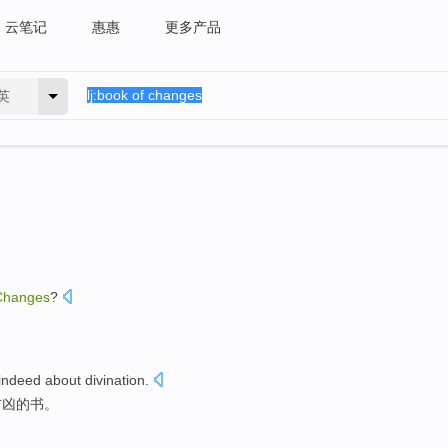
云笔记
惠惠
更多产品
英
Changes
?
indeed
about divination
.
吉凶的
书
。