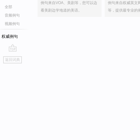
例句来自VOA、美剧等，您可以边
例句来自权威英文
全部
看美剧边学地道的美语。
等，提供最专业的
音频例句
视频例句
权威例句
go
返回词典
top