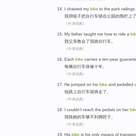
I
chained my
bike
to
the
park
railings
.
我
用
链子
把
自行车
锁
在
公园
的
围栏上
《牛津词典》
My
father
taught
me
how to ride a
bi
我
父亲
教会了
我
骑
自行车
。
《牛津词典》
Each
bike
carries
a ten-year
guarant
每
辆自行车
保修
十
年。
《牛津词典》
He
jumped
on
his
bike
and
pedalled o
他
跳
上
自行车
就骑
走
了。
《牛津词典》
I
couldn't reach
the
pedals
on
her
bik
我
骑
她
的车
够
不到
脚蹬子
。
《牛津词典》
His
bike
is
his
only
means
of
transpor