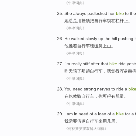
《牛津词典》
She
always
padlocked her
bike
to
the
她
总是
用
挂锁
把
自行车
锁
在
栏杆上
。
《牛津词典》
He
walked slowly
up
the hill
pushing
h
他
推
着自行车
缓缓
爬
上山
。
《牛津词典》
I
'm
really stiff after
that
bike
ride
yest
昨天
骑
了
那
趟
自行车
，
我
觉得浑身
酸
《牛津词典》
You
need
strong nerves to
ride a
bik
在
伦敦
骑
自行车
，
你
可得有
胆量
。
《牛津词典》
I am
in
need
of a
loan
of a
bike
for
a 
我
需要
借
辆自行车
来用
几
周
。
《柯林斯英汉双解大词典》