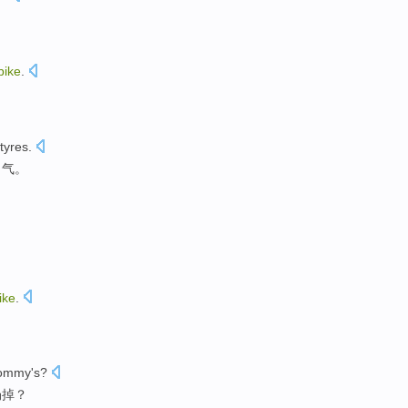
bike
.
tyres
.
了气。
ike
.
ommy's
?
扔掉？