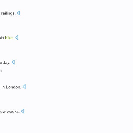
railings
.
is
bike
.
erday
.
痛
。
e
in
London
.
few
weeks
.