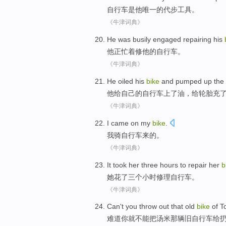
自行车
是
他
唯一
的
代步工具
。
《牛津词典》
He was
busily engaged
repairing
his
他正
忙
着
修
他
的
自行车
。
《牛津词典》
He
oiled
his
bike
and
pumped
up the
他
给
自己
的
自行车
上
了油，
给轮胎
充
《牛津词典》
I
came
on my
bike
.
我
骑
自行车
来
的。
《牛津词典》
It took
her
three
hours
to
repair
her
b
她
花
了
三个
小时
修理
自行车
。
《牛津词典》
Can't
you
throw out
that
old
bike
of
T
难道
你
就不能
把
汤米
那
辆
旧
自行车
给