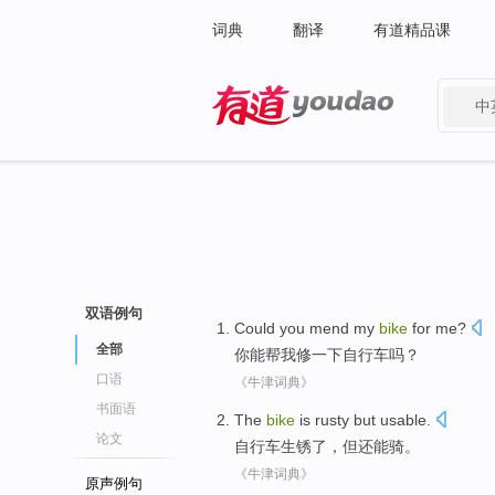
词典
翻译
有道精品课
中
有道 - 网易旗下搜索
双语例句
Could
you
mend
my
bike
for
me
?
全部
你
能
帮我
修
一下
自行车
吗？
口语
《牛津词典》
书面语
The
bike
is
rusty
but
usable.
论文
自行车
生锈了
，
但
还能骑。
《牛津词典》
原声例句