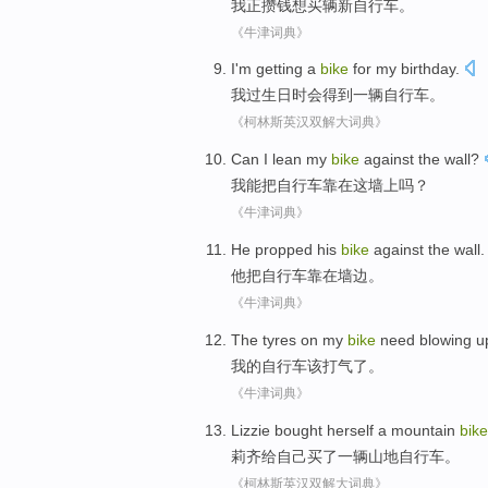
我
正
攒钱想
买辆
新
自行车。
《牛津词典》
I'm
getting
a
bike
for
my
birthday.
我过生日
时会得到
一
辆自行车
。
《柯林斯英汉双解大词典》
Can
I
lean my
bike
against
the
wall
?
我
能
把
自行车
靠在
这
墙上
吗？
《牛津词典》
He
propped his
bike
against
the
wall
.
他
把
自行车
靠
在墙边。
《牛津词典》
The tyres on
my
bike
need
blowing u
我
的
自行车
该打气
了。
《牛津词典》
Lizzie bought
herself
a
mountain
bike
莉齐
给
自己
买
了一
辆
山地
自行车
。
《柯林斯英汉双解大词典》