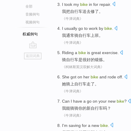
I
took my
bike
in for
repair
.
全部
我
把
自行车送去
修
了
。
音频例句
《牛津词典》
视频例句
I
usually
go to work
by
bike
.
权威例句
我
通常
骑
自行车
上班
。
《牛津词典》
go
Riding a
bike
is
great
exercise
.
返回词典
top
骑
自行车
是
很好的
锻炼
。
《柯林斯英汉双解大词典》
She
got
on
her
bike
and rode off.
她
骑上
自行车
走了。
《牛津词典》
Can
I
have a go on
your
new
bike
?
我
能
骑骑
你
的
新
自行车
吗？
《牛津词典》
I
'm
saving
for a
new
bike
.