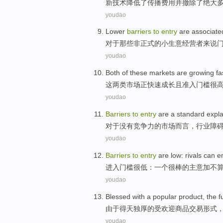
新
技术
降低
了
传播
费用
并
撤除
了
绝大
youdao
Lower
barriers
to
entry
are associat
对于那些
非正式
的
小
生意经营者来说
youdao
Both
of
these
markets
are
growing
fa
这两
类
市场
正
快速
成长
且
准入
门槛
很
youdao
Barriers
to
entry
are
a
standard
expl
对于没有
竞争力
的市场而言，行业
障
youdao
Barriers
to
entry
are
low
:
rivals
can
e
进入门槛
很
低
：
一个
很棒的
主意
加不
youdao
Blessed with a
popular
product
,
the f
由于
得天独厚
的
受欢迎
商品
交易
形式
youdao