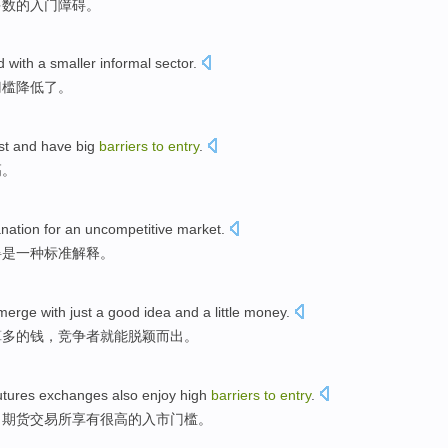
多数
的入门
障碍
。
ed
with a
smaller
informal
sector.
门槛
降低
了。
st
and
have
big
barriers
to
entry
.
高。
anation
for
an
uncompetitive
market
.
碍
是
一种
标准
解释
。
merge
with just
a
good
idea
and
a
little money.
算
多的钱，
竞争者
就
能
脱颖而出。
utures
exchanges
also enjoy
high
barriers
to
entry
.
，
期货
交易所
享有
很高
的
入市
门槛。