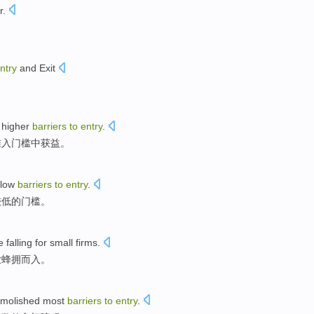
r
.
ntry
and Exit
higher
barriers
to
entry
.
准入
门槛
中获益
。
low
barriers
to
entry
.
较
低
的
门槛
。
e
falling
for
small firms
.
业蜂拥而入。
molished
most
barriers
to
entry
.