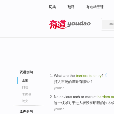
词典
翻译
有道精品课
中
有道 - 网易旗下搜索
双语例句
What are
the
barriers
to
entry
?
全部
打入
市场的
障碍
有
哪些
？
口语
youdao
书面语
No
obvious
tech
or
market
barriers
to
论文
这一领域
对于
进入
者
没有
明显
的
技术
youdao
原声例句