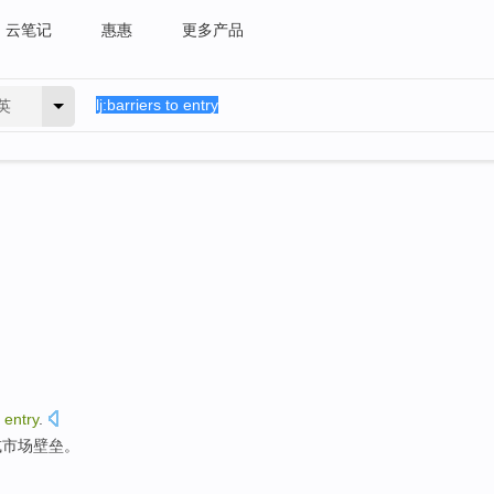
云笔记
惠惠
更多产品
英
entry
.
或
市场
壁垒
。