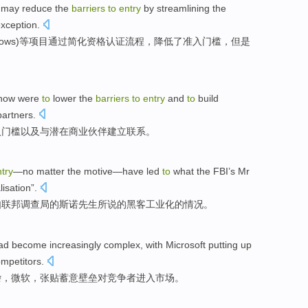
may
reduce
the
barriers
to
entry
by
streamlining the
xception
.
lows)等
项目
通过
简化
资格
认证
流程
，
降低
了准入
门槛
，
但是
now
were
to
lower
the
barriers
to
entry
and
to
build
partners
.
入门槛
以及
与
潜在
商业
伙伴
建立
联系
。
try
—no matter the
motive
—have
led
to
what
the FBI
’s
Mr
lisation
”.
如
联邦
调查局的
斯诺
先生
所说的
黑客
工业化的情况。
ad become
increasingly
complex
,
with Microsoft
putting up
ompetitors
.
杂
，
微软
，
张贴
蓄意
壁垒
对竞争者进入市场。