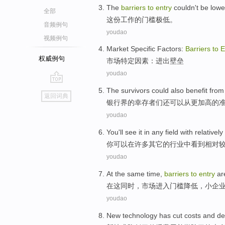
The
barriers
to
entry
couldn't be
lowe
全部
这份
工作的
门槛
极
低
。
音频例句
youdao
视频例句
Market
Specific
Factors
:
Barriers
to
E
权威例句
市场
特定
因素
：进出
壁垒
youdao
go
The
survivors
could
also
benefit
from
返回词典
top
银行界
的
幸存者
们
还
可以
从
更加高
的
youdao
You
'll
see
it
in
any
field
with relatively
你
可以
在
许多其它的
行业
中
看到
相对
youdao
At
the
same time
,
barriers
to
entry
ar
在
这
同时
，市场
进入
门槛
降低
，小企
youdao
New
technology
has cut
costs
and
de