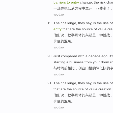
barriers
to
entry
change, the
risk
cha
一旦
你
把
纸
从
方程
中拿开，
花费
变
了
youdao
The
challenge
,
they
say
,
is
the
rise
of
entry
that are the
source
of
value
cre
他们
说
，
数字
媒体
的
兴起
是
一
种挑战
价值
的
源泉
。
youdao
Just
compared
with
a decade
ago
,
it
starting
a
business
from
your
dorm r
与
时间
前
相比
，
创业
门槛
的降低
快
的
youdao
The
challenge
,
they
say
,
is
the
rise
of
that
are the
source
of
value
creation
.
他们
说
，
数字
媒体
的
兴起
是
一种
挑战
价值
的
源泉
。
youdao