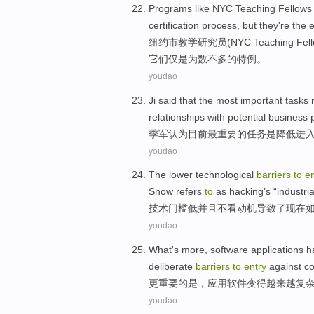
Programs like
NYC
Teaching
Fellows
certification
process
,
but
they
're
the
e
纽约市
教学
研究员
(NYC Teaching Fel
它们
仅
是
为数不多
的
特例
。
youdao
Ji said
that
the most
important
tasks
relationships
with
potential
business
季军
认为
目前
最
重要
的
任务
是
降低
进
youdao
The
lower
technological
barriers
to
en
Snow
refers
to
as
hacking
’s “
industria
技术
门槛
低
并且不看
动机
导致
了现在
youdao
What
's
more
,
software applications
h
deliberate
barriers
to
entry
against c
更重要
的是
，应用
软件
变得
越来越
复
youdao