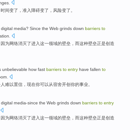
nges.
，
时间
变
了，
准入
障碍变了，
风险
变了。
digital
media
?
Since
the
Web
grinds
down
barriers
to
ation
.
，
因为
网络
消灭了
进入
这
一领域
的
壁垒
，而这种壁垒正是创造
's unbelievable
how
fast
barriers
to
entry
have fallen
to
oom
.
令人
难以置信，
现在
你
可以
从
宿舍开创你的事业。
digital
media-since
the
Web
grinds
down
barriers
to
entry
，因为
网络
消灭
了
进入
这
一领域的
壁垒
，而这种壁垒正是创造