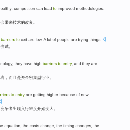
healthy
:
competition
can
lead
to
improved methodologies
.
争
会
带来
技术
的改良。
barriers
to
exit
are low. A
lot of
people are
trying things
.
来
尝试
。
hnology
, they
have
high
barriers
to
entry
,
and they
are
也
高
，
而且
是
资金密集型行业
。
rriers
to
entry
are
getting
higher
because
of
new
的
竞争者出现
入
行难度
开始变
大
。
he
equation
, the
costs
change
, the
timing
changes
, the