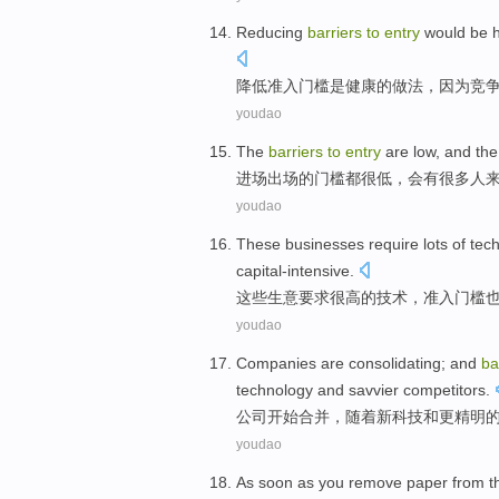
Reducing
barriers
to
entry
would
be
降低
准入
门槛
是
健康
的做法，因为
竞
youdao
The
barriers
to
entry
are
low
, and
the
进场
出场
的
门槛
都
很低
，会有
很多
人
youdao
These
businesses
require
lots
of
tec
capital-intensive
.
这些
生意
要求
很高
的
技术
，
准入门槛
youdao
Companies
are consolidating
; and
ba
technology
and
savvier
competitors
.
公司
开始
合并，
随着
新
科技
和
更
精明
youdao
As soon as
you
remove
paper
from
t