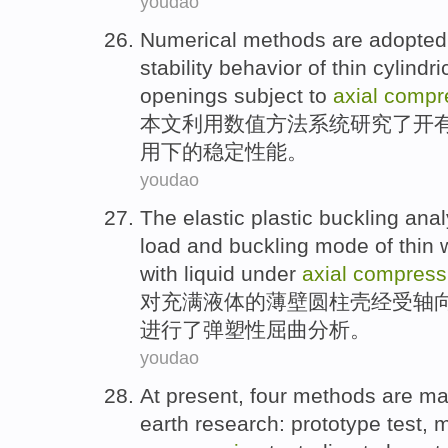
youdao
Numerical
methods
are adopte
stability
behavior
of
thin
cylindri
openings
subject
to
axial
compr
本文
利用数值
方法
系统
研究
了
开
用下的
稳定
性能
。
youdao
The
elastic
plastic
buckling
anal
load
and
buckling
mode
of
thin 
with
liquid
under
axial
compress
对
充满
液体
的
薄壁
圆柱
壳经受
轴
进行了
弹
塑性
屈曲
分析
。
youdao
At present
,
four
methods
are
ma
earth
research
:
prototype
test
,
m