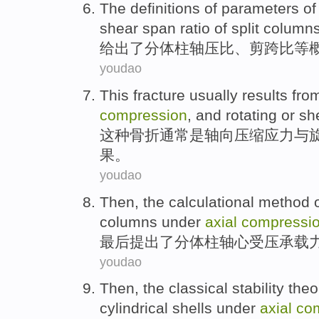
The
definitions
of
parameters
o
shear
span
ratio of
split
columns
给出了
分体
柱
轴
压
比
、
剪
跨
比等
youdao
This
fracture
usually
results
from
compression
,
and
rotating
or
sh
这种
骨折
通常是
轴向
压缩
应力
与
果
。
youdao
Then
, the
calculational
method
o
columns
under
axial
compressi
最后
提出
了分体
柱
轴心
受压
承载
youdao
Then
,
the
classical
stability
theo
cylindrical
shells
under
axial
co