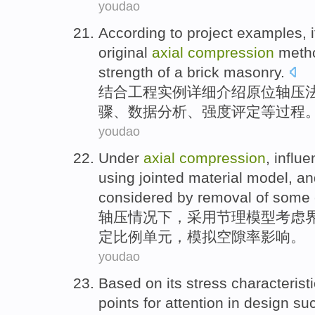
youdao
According to
project
examples
,
original
axial
compression
meth
strength
of
a brick masonry.
结合
工程
实例
详细介绍
原位
轴
压
骤、数据
分析
、强度评定等过程
youdao
Under
axial
compression
,
influe
using
jointed
material
model
, a
considered by removal of
some
轴
压情况
下
，
采用
节理
模型
考虑
定比例单元，模拟
空隙
率影响。
youdao
Based on
its
stress
characterist
points
for
attention
in
design
su