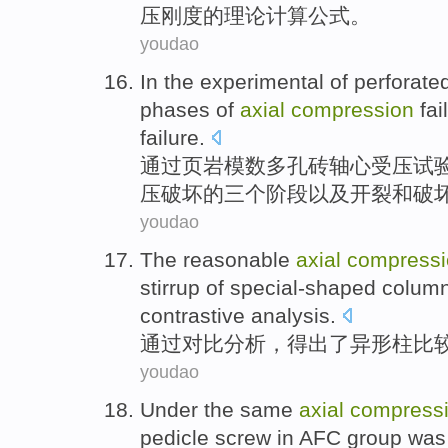
压
刚度
的
理论计算公式。
youdao
In the
experimental
of perforate
phases
of
axial
compression
fai
failure
.
通过
页岩
模数
多孔
砖
轴心
受压
试
压
破坏
的
三个
阶段
以及
开裂
和破
youdao
The
reasonable
axial
compressi
stirrup of special-shaped
colum
contrastive
analysis
.
通过
对比
分析
，
得出了异形
柱
比
youdao
Under
the same
axial
compress
pedicle
screw
in AFC
group
was