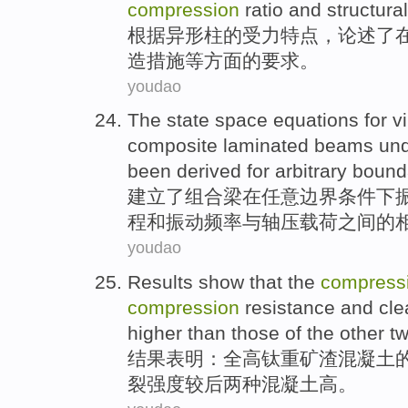
compression
ratio
and
structural
根据
异形柱
的
受力
特点
，
论述
了
造
措施
等
方面的要求。
youdao
The
state
space
equations
for v
composite laminated beams
un
been derived
for
arbitrary
bound
建立了
组合梁
在
任意
边界
条件下
程
和振动频率
与轴
压
载荷之间的
youdao
Results
show that
the
compress
compression
resistance and
cl
higher
than those of the other
t
结果
表明
：全
高
钛重矿渣
混凝土
裂
强度
较后
两
种
混凝土高。