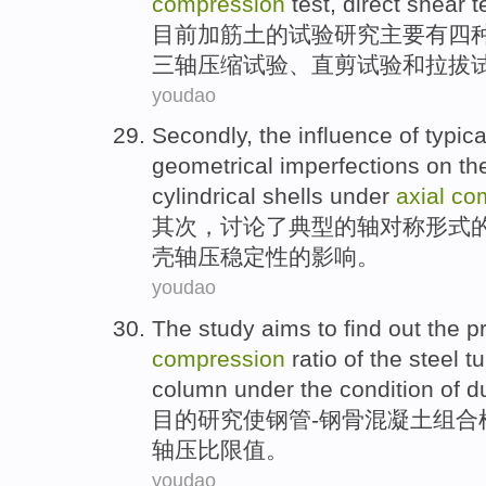
compression
test,
direct
shear
t
目前
加筋土的
试验
研究
主要
有
四
三
轴
压缩
试验、
直
剪
试验
和
拉拔
youdao
Secondly
,
the
influence
of
typica
geometrical
imperfections
on
th
cylindrical
shells under
axial
co
其次
，
讨论了
典型
的
轴对称形式
壳
轴
压
稳定性
的
影响
。
youdao
The study
aims
to find out the 
compression
ratio
of the
steel
tu
column
under the condition of
du
目的
研究
使
钢管
-
钢
骨
混凝土
组合
轴
压
比
限值
。
youdao