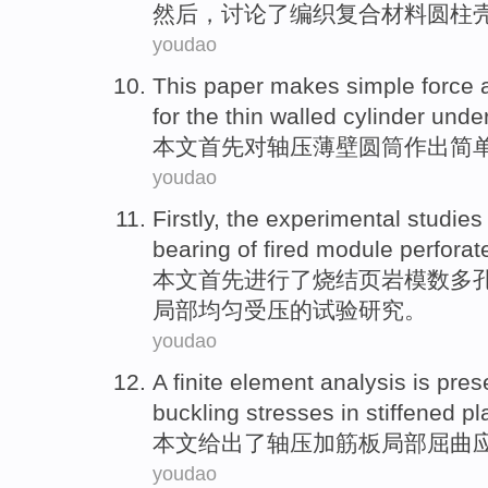
然后
，
讨论了
编织
复合材料
圆柱
youdao
This paper
makes
simple
force
for the
thin walled
cylinder unde
本文
首先
对轴
压
薄壁
圆筒
作出
简
youdao
Firstly
,
the experimental
studies
bearing of
fired
module
perforat
本文首先
进行
了烧结
页岩
模数
多
局部
均匀受压的试验研究。
youdao
A
finite element
analysis
is pres
buckling
stresses
in
stiffened
pl
本文
给出
了
轴
压
加筋
板
局部
屈曲
youdao