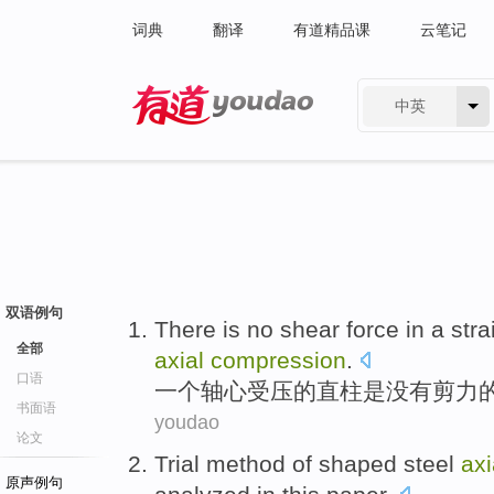
词典
翻译
有道精品课
云笔记
中英
有道 - 网易旗下搜索
双语例句
There is no
shear force
in
a
stra
全部
axial
compression
.
口语
一个
轴心
受压
的
直
柱
是
没有
剪力
书面语
youdao
论文
Trial
method
of
shaped steel
axi
原声例句