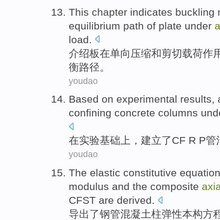
This chapter
indicates buckling
equilibrium
path
of
plate
under
a
load
.
介绍
板
在
单向
压缩
和
剪切
载荷
作
衡
路径
。
youdao
Based
on
experimental results
,
confining
concrete
columns und
在
实验
基础
上
，
建立
了
CF R P
管
youdao
The
elastic
constitutive
equatio
modulus
and
the
composite
axia
CFST
are derived
.
导出
了
钢管混凝土柱
弹性
本构
方