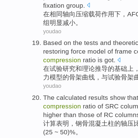
fixation
group
.
在
相
同轴向
压缩
载荷作用下
，
AF
组
明显
减小。
youdao
Based
on
the
tests
and
theoreti
restoring
force
model
of
frame
c
compression
ratio
is
got
.
在
试验
研究
和
理论
推导
的
基础
上
力
模型
的
骨架
曲线
，
与
试验骨架
youdao
The calculated
results show
tha
compression
ratio
of
SRC
colu
higher
than
those of
RC
column
计算
表明
，钢骨
混凝土
柱
的
轴
压
(25 ~ 50)%。