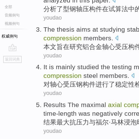
analyzed
in
this paper.
全部
分析了
型钢
轴
压
构件
在
试
算法
中
音频例句
youdao
视频例句
The thesis
aims at
studying
stab
权威例句
compression
members
.
本文
旨在
研究
铝合金
轴心
受压
构
youdao
go
返回词典
top
It is mainly
studied
the
testing
m
compression
steel
members
.
对
轴心受压
钢
构件
进行
了
稳定性
youdao
Results The
maximal
axial
comp
time-length
was negatively
corr
结果
最大
抗
压力
与
福尔·
马林
浸泡
youdao