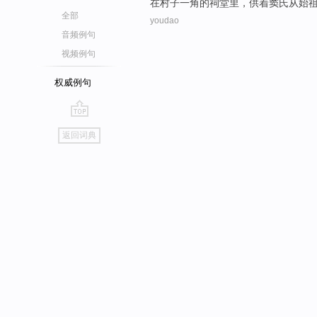
在
村子
一角
的
祠堂
里，供
着窦氏
从始
全部
youdao
音频例句
视频例句
权威例句
go
返回词典
top