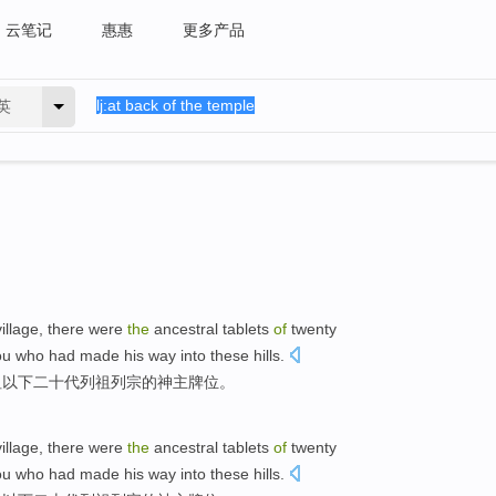
云笔记
惠惠
更多产品
英
village
,
there
were
the
ancestral
tablets
of
twenty
ou who had made his way into these hills.
祖以下
二十
代
列祖列宗的神主
牌位
。
village
,
there
were
the
ancestral
tablets
of
twenty
ou who had made his way into these hills.