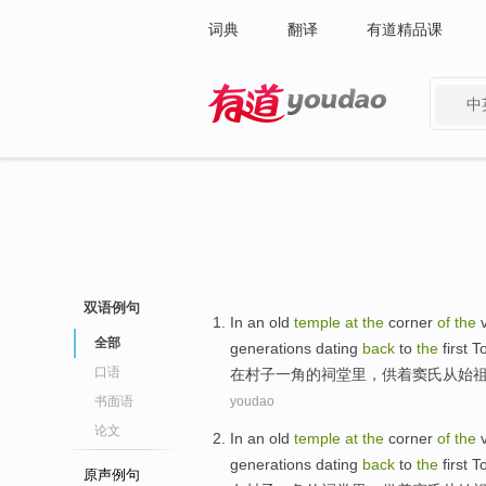
词典
翻译
有道精品课
中
有道 - 网易旗下搜索
双语例句
In
an old
temple
at
the
corner
of
the
全部
generations
dating
back
to
the
first T
口语
在
村子
一角
的
祠堂
里，供
着窦氏
从始
书面语
youdao
论文
In
an old
temple
at
the
corner
of
the
generations
dating
back
to
the
first T
原声例句