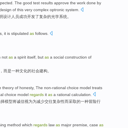
pected
. The good test
results
approve the
work done
by
design
of
this
very complex
optronic
system
.
明
设计
人员
成功
开发
了
复杂
的
光学
系统。
s
, it is
stipulated
as
follows.
n
not
as
a
spirit
itself,
but
as
a
social
construction
of
”，
而是
一种文化
的
社会
建构
。
e
theory
of
honesty
, The
non-rational
choice
model
treats
nal choice model
regards
it
as
a rational calculation.
选择
模型
将
诚信
视为为
减少交往复杂性
而
采取
的
一种
冒险
行
ning method which
regards
law
as
major
premise
,
case
as