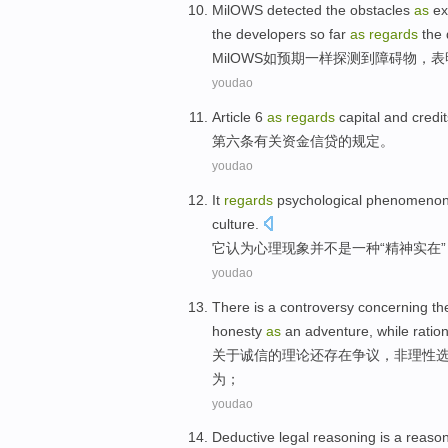
MilOWS
detected the
obstacles
as
ex
the
developers
so far
as
regards
the 
MilOWS
如
预期
一样
探测
到
障碍物
，
表
youdao
Article 6
as
regards
capital
and credit
第六
条
有关
资金
信贷
的
规定
。
youdao
It
regards
psychological
phenomeno
culture
.
它
认为
心理
现象
并
不是
一
种“
精神
实在
youdao
There
is
a
controversy
concerning
th
honesty
as
an
adventure
,
while
ratio
关于
诚信
的
理论
还存在
争议
，
非理性
为；
youdao
Deductive
legal
reasoning
is
a reaso