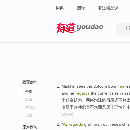
词典
翻译
有道精品课
中
有道 - 网易旗下搜索
双语例句
Mishkin
sees
the dotcom
boom
as
le
全部
and
he
regards
the
current
rise
in
as
口语
米
什
金
认为
，
网络
泡沫
的
后果
还不算
涨
属于这种危害不大而又属非理性的
书面语
youdao
论文
“
As
regards
grammar,
our
research
s
原声例句