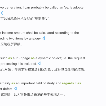
ive
generation
,
I
can
probably
be
called
an '
early
adopter
'
许
可以
被
称作
技术
发明
的“
早期
养父
”。
e
income amount
shall be
calculated
according to
the
eding
two
items
by analogy
.
算
应
纳税
所得额。
such
as
a
JSP
page
as
a
dynamic
object
;
i.e. the
request
processing
it is
included
.
动态
对象
；
即
请求
将
被
发送
到
该
对象，
且
将包含
处理
的
结果
。
rnality
as
an important
field
of
study
and
regards
it
as
et
defect
.
研究
范畴
，
认为
它
是
市场
缺陷
的
基本
表现
之一
。