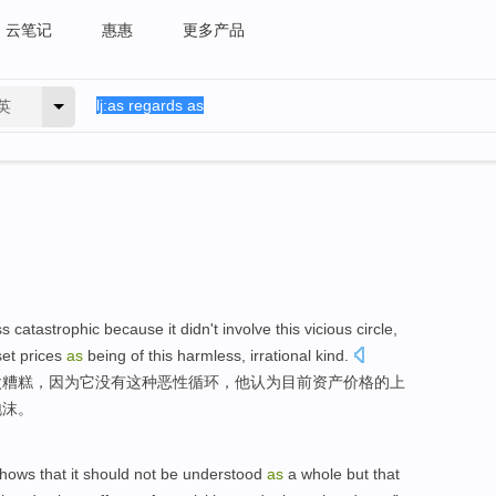
云笔记
惠惠
更多产品
英
ss
catastrophic
because
it
didn't
involve
this
vicious
circle
,
set
prices
as
being
of
this
harmless
, irrational kind.
太
糟糕，
因为
它
没有
这种
恶性
循环
，
他
认为
目前
资产
价格
的
上
泡沫。
hows that
it should
not
be understood
as
a whole but that