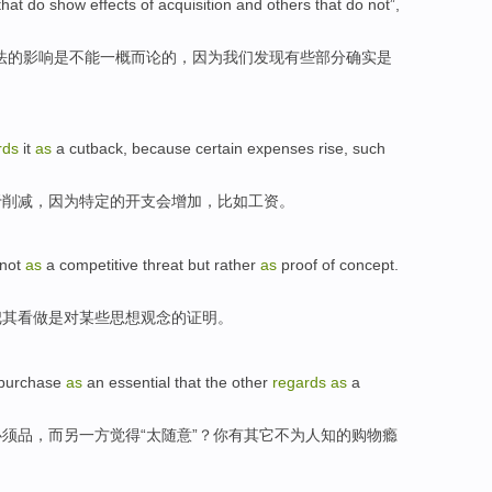
that
do
show
effects
of
acquisition
and
others
that do
not
”,
法的
影响
是
不能
一概而论的，
因为
我们
发现
有些
部分
确实
是
rds
it
as
a cutback
,
because
certain
expenses
rise
,
such
于
削减，
因为
特定
的
开支
会增加
，
比如
工资。
not
as
a
competitive
threat
but rather
as
proof
of
concept
.
把其看做是对某些
思想观念
的
证明
。
purchase
as
an
essential
that
the
other
regards
as
a
必须
品，
而
另
一方觉得“太随意”？
你
有其它不为人知的购物
瘾