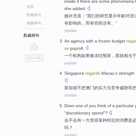
inside it
there are
some
phenomena 
全部
she
added.
音频例句
她
补充道：“
我们
的
研究
显示
年龄
对语
有影响的，
而
有些
则没有。”
视频例句
youdao
权威例句
An
agency
with a
frozen
budget
rega
as
payroll
.
go
一个
机构
如果
被冻结
预算
，
那
就
相当
返回词典
top
youdao
Singapore
regards
Macau
’s
strength
新加坡
不
把
澳门的
实力
当
竞争
威胁
而
youdao
Does
one
of
you
think
of
a particular
"
discretionary spend
"?
会不会
有
一
方
觉得
某种
特定
的
消费
是
吗？
youdao