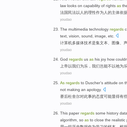
law looks on
capability
of
rights
as
th
法国
民法
以
人
的
理性
作为
人
的
主体
依
youdao
The
multimedia
technology
regards
c
text
,
vision
,
sound
,
image
,
etc
.
计算机
多媒体
技术
是
集
文本
、
图像
、
youdao
God
regards
us
as
his
joy
how
couldn
上帝
以
我们
为
乐
，
我们岂能
不
以
祂
为
youdao
As
regards
to
Duscher
's attitude
on
t
not
making
an apology
.
赛后
杜舍尔
对
此事
的
态度
可能
显得
有
youdao
This
paper
regards
some
history
dat
algorithm
, so
as
to close the
realistic
用一
组
历史
数据
作为
学习
的
样本
，根据