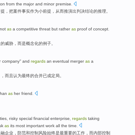
ion
from the major and minor premise.
前提
，把
案件事实
作为
小前提
，从而推演出判决
结论
的推理。
not
as
a
competitive
threat
but
rather
as
proof
of
concept.
性
的
威胁
，
而是
概念化的例子。
r
company
"
and
regards
an
eventual
merger
as
a
司
，
而且
认为
最终
的
合并
已
成
定局。
han
as
her
friend
.
。
ities
,
risky
special
financial
enterprise
,
regards
taking
sk
as
its
most
important
work
all
the
time.
金融
企业
，
防范
和
控制
风险
始终
是
最
重要
的
工作
，而内部控制