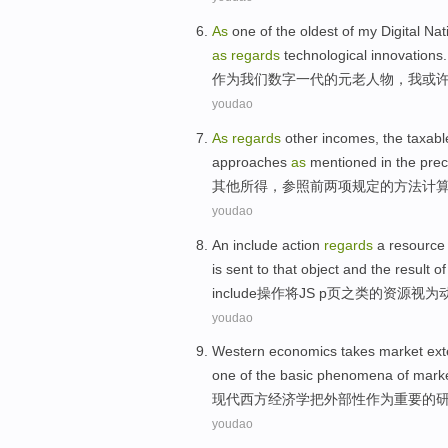
As
one
of
the oldest of
my
Digital
Nat
as
regards
technological
innovations
.
作为
我们
数字
一代
的
元老人物，
我
或
youdao
As
regards
other
incomes
, the
taxabl
approaches
as
mentioned in the
prec
其他
所得
，
参照
前
两
项
规定
的
方法
计
youdao
An include action
regards
a
resource
is sent
to
that
object
and
the result
of
include
操作将
JS p
页
之类
的
资源
视为
youdao
Western
economics
takes market exte
one of
the
basic
phenomena
of
mark
现代西方
经济学
把
外部性
作为
重要
的
youdao