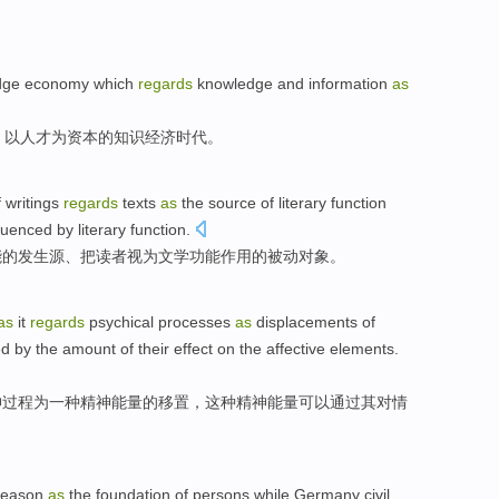
dge
economy
which
regards
knowledge and
information
as
，
以人才
为
资本
的
知识
经济
时代
。
f
writings
regards
texts
as
the
source
of
literary
function
luenced by literary function.
能的
发生源
、把
读者
视为
文学功能作用
的
被动
对象
。
as
it
regards
psychical
processes
as
displacements
of
ed
by
the amount
of
their
effect
on
the
affective
elements
.
神
过程
为
一种精神
能量
的
移
置
，
这种
精神能量
可以
通过
其
对
情
reason
as
the
foundation
of
persons while
Germany
civil