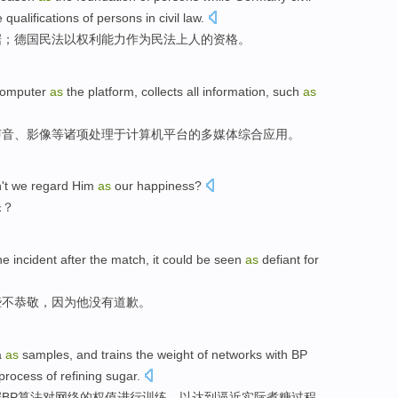
e
qualifications
of persons in civil law.
据
；
德国
民法以
权利
能力
作为民法上人
的
资格
。
omputer
as
the
platform
,
collects
all information, such
as
声音
、
影像
等
诸项处理于计算机
平台
的多媒体综合应用。
't
we
regard
Him
as
our
happiness
?
乐
？
he
incident
after the match, it
could be
seen
as
defiant
for
些不恭敬，
因为
他
没有
道歉
。
a
as
samples
, and
trains
the
weight
of
networks
with BP
process
of
refining
sugar
.
BP
算法
对
网络
的
权值
进行训练
，
以达到
逼近
实际
煮
糖
过程