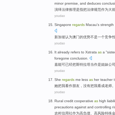
minor
premise, and deduces
conclus
演绎
法律
推理
是
指
把
法律
规范
作为
大
youdao
Singapore
regards
Macau
's
strength
新加坡
认为
澳门
的
优势
不是
一个
竞争
youdao
It
already
refers to
Xstrata
as
a "
siste
foregone
conclusion.
嘉
能可
已经
把
斯特拉塔
当作是
姐妹
公
youdao
She
regards
me
less
as
her
teacher
t
她
把
我
看作
朋友
，没有把我看成
老师
youdao
Rural
credit
cooperative
as
high
liabil
precautions
against
and
controlling
ri
农村
信用社
作为
高
负债
、
高风险
特殊