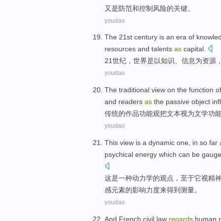
又是
防范
和控制风险
的关键
。
youdao
The 21st
century
is an
era
of
knowle
resources
and
talents
as
capital
.
21
世纪
，
世界是以
知识
、
信息
为
资源
youdao
The
traditional
view on
the
function
o
and
readers
as
the
passive
object
inf
传统
的
作品
功能
观
把
文本
视为
文学
功
youdao
This
view
is
a
dynamic
one, in so far
psychical
energy
which
can be
gaug
这
是
一
种
动力学
的
观点
，
至于
它
视
精
感
元素
的
影响
力度来得到
测量
。
youdao
And
French
civil
law
regards
human