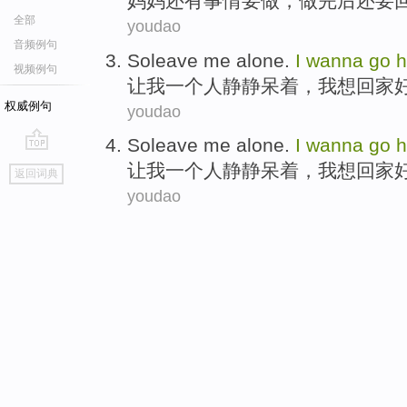
妈妈
还有事情要做，做完
后
还要
全部
youdao
音频例句
Soleave
me
alone
.
I
wanna
go
视频例句
让
我
一个
人
静静
呆着，
我
想
回家
权威例句
youdao
Soleave
me
alone
.
I
wanna
go
go
让
我
一个
人
静静
呆着，
我
想
回家
返回词典
top
youdao