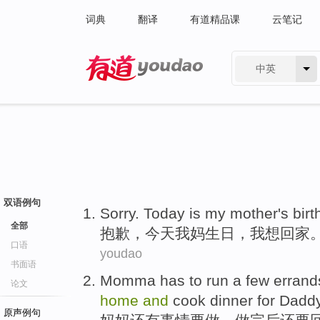
词典
翻译
有道精品课
云笔记
中英
有道 - 网易旗下搜索
双语例句
Sorry
.
Today
is
my
mother's
birt
全部
抱歉
，
今天
我
妈
生日
，
我
想
回家
口语
youdao
书面语
Momma
has to run a few erran
论文
home
and
cook dinner
for
Dadd
原声例句