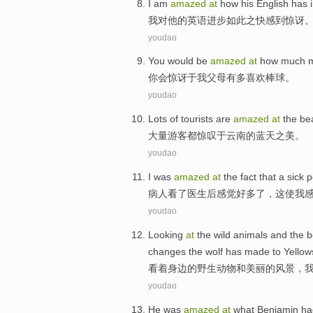
I
am
amazed
at
how his English has 
我
对他的英语进步如此之快感到惊讶
youdao
Y
ou would be
amazed
at
how much my
你
会惊讶于我父母有多喜欢棒球。
youdao
L
ots of tourists are
amazed
at
the bea
大
量游客都惊叹于云南的蓝天之美。
youdao
I
was
amazed
at
the fact that a sick 
病
人看了医生后感觉好多了，这使我
youdao
L
ooking
at
the wild animals and the 
changes the wolf has made to Yellow
看
着身边的野生动物和美丽的风景，
youdao
He
was
amazed
at
what
Benjamin
had