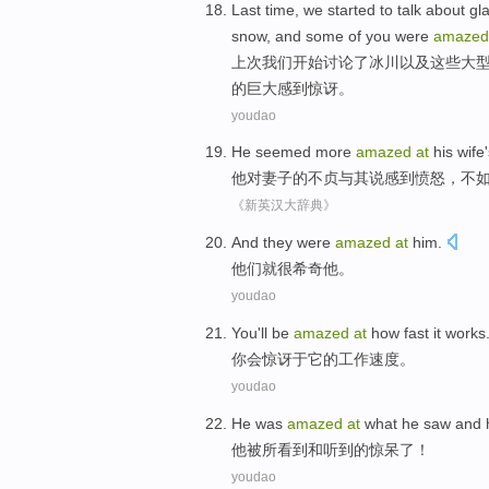
Last time
,
we
started to
talk about
gl
snow
, and
some
of
you
were
amazed
上次
我们
开始
讨论
了
冰川
以及
这些
大
的
巨大
感到
惊讶。
youdao
He
seemed more
amazed
at
his wife
他
对
妻子
的
不
贞
与其说感到愤怒，不
《新英汉大辞典》
And they
were
amazed
at
him
.
他们
就很
希奇
他
。
youdao
You
'll be
amazed
at
how
fast
it
works
你
会
惊讶
于
它
的
工作
速度
。
youdao
He
was
amazed
at
what
he
saw
and
他
被
所
看到
和
听到
的
惊呆
了！
youdao