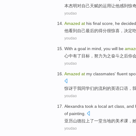
本杰明
对
自己
天赋的运用让
他
感到惊
youdao
Amazed
at
his
final
score
,
he
decide
他
看到
自己
最后
的
得分
很
惊喜
，
决定
youdao
With a
goal
in mind
,
you
will be
amaz
心中
有
了
目标
，努力为之奋斗之后
你
youdao
Amazed
at
my
classmates
'
fluent
spo
惊讶
于
我
同学
们的
流利
的
英语
口语，
youdao
Alexandra
took
a
local
art class
, and
of
painting
.
亚历山德拉
上了
一堂
当地
的
美术课
，
youdao