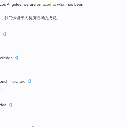
Los Angeles
, we are
amazed
at
what
has been
时，我们
惊讶
于人类
所
取得
的成就。
g
.
wledge
.
ench
literature
.
奇。
idea.