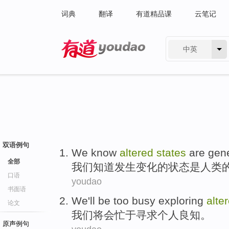
词典
翻译
有道精品课
云笔记
中英
有道 - 网易旗下搜索
双语例句
We
know
altered
states
are
gen
全部
我们
知道
发生变化
的
状态
是
人类
口语
youdao
书面语
We
'll
be
too busy
exploring
alte
论文
我们
将
会
忙于
寻求
个人良知
。
原声例句