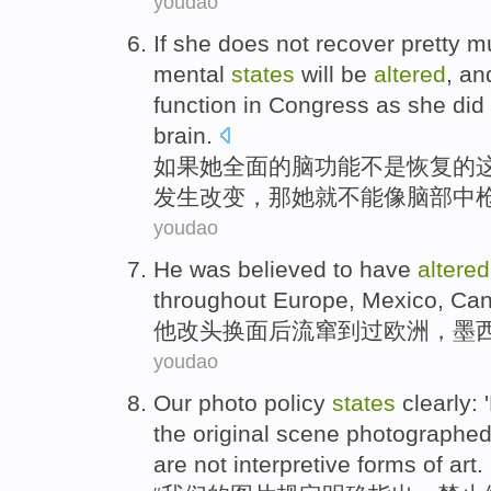
youdao
If
she
does
not
recover
pretty
m
mental
states
will be
altered
,
an
function
in
Congress
as
she did
brain
.
如果
她
全面
的
脑
功能
不是
恢复
的
发生改变
，
那
她
就
不能
像
脑部
中
youdao
He
was believed
to
have
altered
throughout
Europe
,
Mexico
,
Ca
他
改头换面后流窜
到
过
欧洲
，
墨
youdao
Our
photo
policy
states
clearly
: '
the original
scene photographe
are not
interpretive
forms
of
art
.