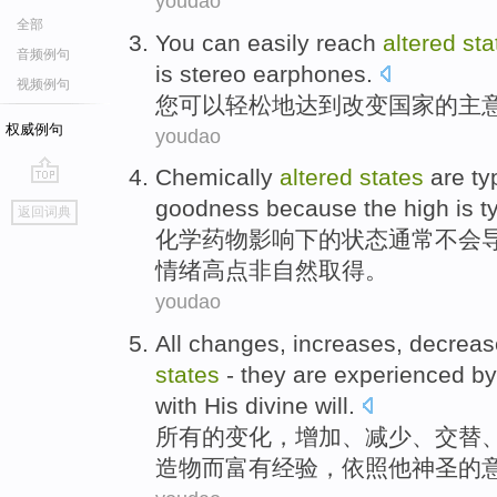
youdao
全部
You
can
easily
reach
altered
sta
音频例句
is
stereo
earphones
.
视频例句
您
可以
轻松地
达到
改变
国家
的
主
权威例句
youdao
Chemically
altered
states
are
ty
go
goodness
because
the high is t
返回词典
top
化学药物
影响
下的
状态
通常
不会
情绪高点
非
自然取得。
youdao
All
changes
,
increases
,
decreas
states
-
they
are experienced
by
with
His
divine
will
.
所有
的
变化
，
增加
、
减少
、
交替
造物
而
富有
经验，
依照
他
神圣的