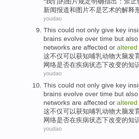
“
我们
的
图片
规定
明确指出
：
禁止
新闻
报道
和
图片
不是
艺术
的
解释
youdao
This
could
not only
give
key
ins
brains
evolve over time
but also
networks
are
affected or
altered
这
不仅
可以
获知哺乳动物
大脑发
网络
是否
在
疾病
状态
下改变
的
知
youdao
This
could
not only
give
key
ins
brains
evolve over time
but also
networks
are
affected or
altered
这
不仅
可以
获知哺乳动物
大脑发
网络
是否
在
疾病
状态
下改变
的
知
youdao