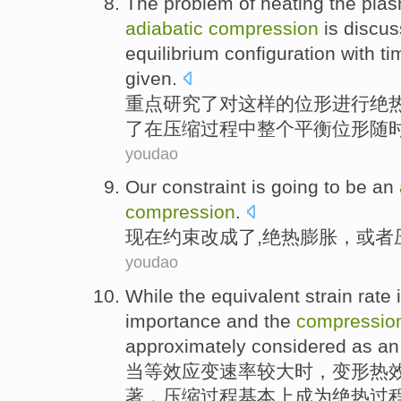
The
problem
of
heating
the
pla
adiabatic
compression
is
discu
equilibrium
configuration
with
ti
given.
重点
研究
了对
这样
的
位形
进行
绝
了在压缩
过程
中
整个
平衡
位
形
随
youdao
Our constraint
is going to be an
compression
.
现在
约束改成了,
绝热
膨胀
，
或者
youdao
While
the equivalent
strain
rate
importance and the
compressio
approximately considered as a
当
等效
应变
速率
较大
时，变形热
著，
压缩
过程
基本上
成为
绝热
过