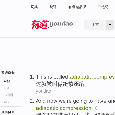
词典
翻译
有道精品课
云笔记
中英
有道 - 网易旗下搜索
双语例句
This
is called
adiabatic
compres
全部
这
就
被
叫做
绝热
压缩。
口语
youdao
书面语
And now
we're
going to have
an
论文
adiabatic
compression
.
原声例句