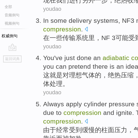
现在
我们
进行
另外
一步
，
绝热
收
全部
youdao
音频例句
In
some
delivery
systems
,
NF3
视频例句
compression
.
权威例句
在
一些
传输
系统
里，
NF
3
可能
受
youdao
go
You've
just
done an
adiabatic
c
返回词典
top
you can pretend
there
is an idea
这
就是
对
理想
气体
的
，
绝热
压缩
，
体处理。
youdao
Always
apply cylinder
pressure
due
to
compression
and ignite
.
compression
.
由于
经常
受到
缓慢
的
柱面
压力
，