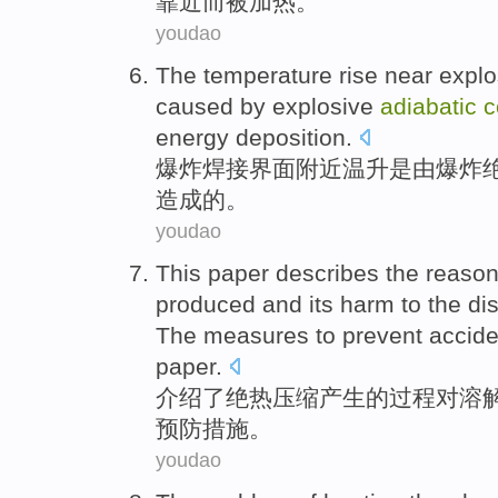
靠近
而
被
加热
。
youdao
The
temperature rise
near
explo
caused
by
explosive
adiabatic
c
energy
deposition
.
爆炸
焊接
界面
附近
温升
是
由
爆炸
造成
的。
youdao
This paper
describes
the reaso
produced
and
its harm
to
the
di
The
measures
to
prevent
acciden
paper.
介绍
了
绝热
压缩
产生
的
过程
对
溶
预防
措施
。
youdao