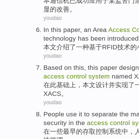
本
通信
机
已
成功
应用
于某
监舍
门
显的改善。
youdao
In this paper
,
an
Area
Access
Co
technology
has been introduced
本文
介绍了
一种
基于
RFID
技术
的
youdao
Based
on
this
,
this paper
desig
access
control
system
named 
在
此
基础
上，
本文
设计
并
实现了
XACS
。
youdao
People
use
it
to
separate
the
ma
security
in
the
access
control
sy
在
一些最早的
存取
控制
系统
中，