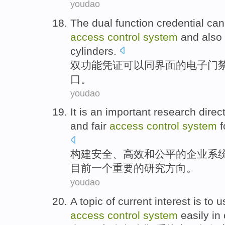
youdao
The dual
function
credential
can
access
control
system
and
also
cylinders
.
双
功能
凭证
可以
同
界面
的
电子
门
口。
youdao
It
is
an
important
research
direc
and
fair
access
control
system
f
构建
安全
、
高效
和
公平
的
企业
系
目前
一个
重要
的
研究
方向
。
youdao
A
topic
of
current
interest
is
to u
access
control
system
easily
in