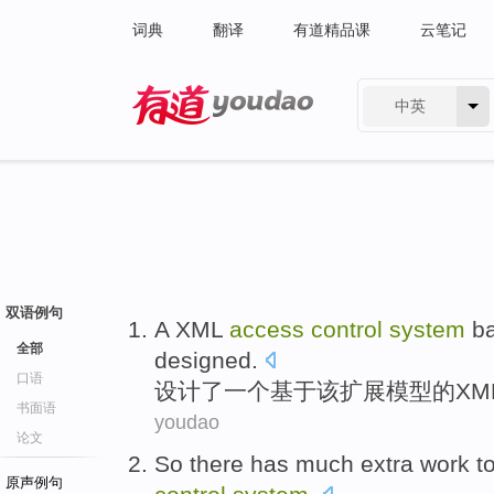
词典
翻译
有道精品课
云笔记
中英
有道 - 网易旗下搜索
双语例句
A
XML
access
control
system
b
全部
designed
.
口语
设计了
一个
基于
该
扩展
模型
的
XM
书面语
youdao
论文
So there
has
much
extra
work
t
原声例句