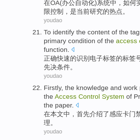
在
OA
(办公自动化)
系统
中，如何
限
控制
，
是
当前
研究的
热点
。
youdao
To
identify
the content
of
the
tag
primary
condition
of
the
access
function
.
正确
快速
的
识别
电子
标签
的
标签
先决
条件
。
youdao
Firstly
, the
knowledge
and
work
the
Access
Control
System
of
Pr
the paper
.
在
本文
中，
首先
介绍了
感应
卡
门
理
。
youdao