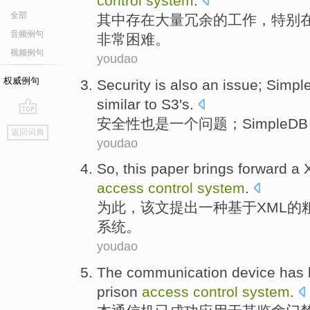
control
system
.
全部
其中
存在
大量
冗
余的
工作
，特别
音频例句
非常困难。
视频例句
youdao
权威例句
Security
is also
an
issue
;
Simpl
similar to
S3's
.
安全性
也是
一个
问题
；
SimpleDB
go
返回词典
top
youdao
So
,
this paper
brings forward
a
access
control
system
.
为此
，
该文
提出
一种
基于
XML
的
系统
。
youdao
The
communication
device
has
prison
access
control
system
.