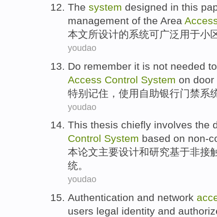
The
system
designed
in this pa
management
of
the
Area
Acces
本文
所设计
的
系统
可
广泛
用于
小
youdao
Do remember
it
is not needed to
Access
Control
System
on door
特别
记住，
使用
自助
银行
门禁
系
youdao
This
thesis
chiefly
involves the
Control
System
based on
non-c
本
论文
主要
设计
和
研究
基于
非接
统
。
youdao
Authentication
and
network
acc
users
legal
identity
and
authoriz