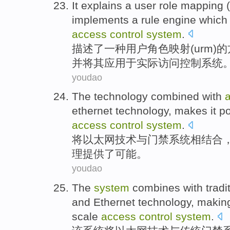
It explains
a
user
role
mapping
(
implements
a
rule
engine
which
access
control
system
.
描述
了
一
种
用户
角色
映射
(
urm
)的
并将
其
应用于
实际
访问
控制
系统
youdao
The
technology
combined with
ethernet technology,
makes it
po
access
control
system
.
将
以太网技术
与
门禁
系统
相结合
理
提供
了
可能
。
youdao
The
system
combines with
tradi
and
Ethernet
technology
, maki
scale
access
control
system
.