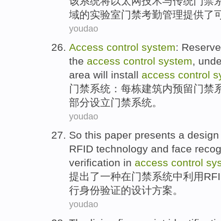
该
系统
将
以太网
技术
与
传统
门禁
域的实验室门禁考勤
管理
提供
了
youdao
Access
control
system
:
Reserve
the
access
control
system
,
unde
area will install
access
control
s
门禁
系统
：每栋
建筑
内
预留
门禁
部分设立门禁系统。
youdao
So this paper presents
a
design
RFID
technology
and
face
recog
verification
in
access
control
sy
提出
了
一
种在
门禁
系统
中
利用
RF
行
身份
验证
的
设计方案
。
youdao