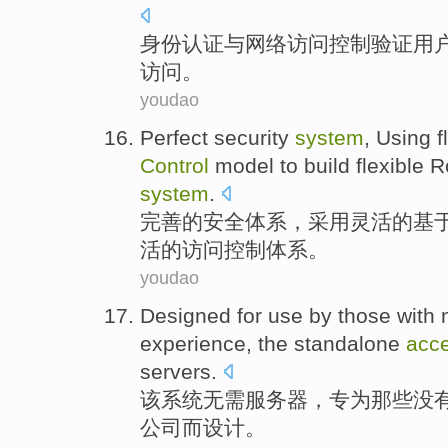
身份认证
与
网络
访问
控制
验证
用
访问。
youdao
Perfect
security
system
,
Using
f
Control
model
to
build
flexible 
system
.
完善的
安全
体系
，
采用
灵活
的基
活的访问控制体系。
youdao
Designed for
use
by
those
with
experience
, the standalone
acc
servers
.
该
系统
无需
服务器
，
专
为
那些
没
公司而设计。