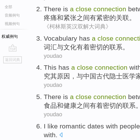
全部
There is
a
close
connection
bet
音频例句
疼痛
和
紧张
之间
有
紧密
的
关联
。
视频例句
《柯林斯英汉双解大词典》
权威例句
Vocabulary
has
a
close
connect
词汇
与
文化
有着
密切
的
联系
。
youdao
go
返回词典
top
This
has
a
close
connection
wit
究其
原因，
与
中国
古代
隐士
医学
youdao
There is
a
close
connection
bet
食品
和
健康
之间
有着
密切的
联系
youdao
I
like
romantic
dates
with
people
with
.