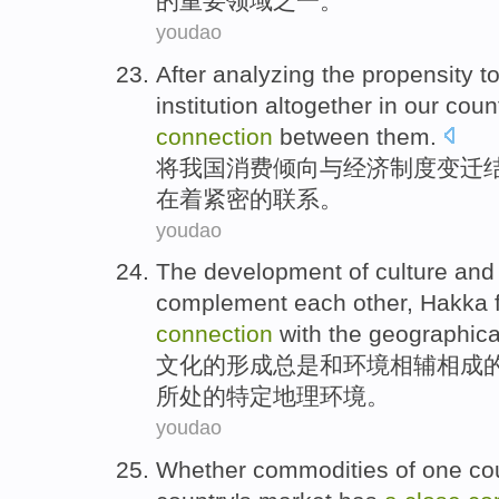
的
重要
领域之一。
youdao
After
analyzing
the
propensity t
institution
altogether
in
our
coun
connection
between
them.
将
我国
消费
倾向
与
经济
制度
变迁
在
着
紧密的联系。
youdao
The
development
of
culture
and
complement each
other,
Hakka
connection
with the
geographica
文化
的
形成
总是
和
环境
相
辅
相成
所处的特定
地理
环境。
youdao
Whether
commodities
of one
co