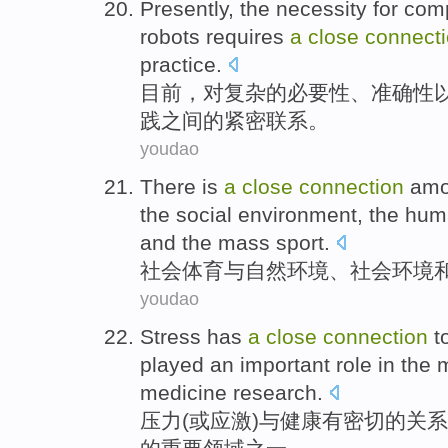
Presently
,
the
necessity
for
com
robots
requires
a
close
connect
practice
.
目前
，
对
复杂
的
必要性
、
准确性
践
之间
的
紧密
联系
。
youdao
There is
a
close
connection
amo
the
social
environment
, the hum
and the mass
sport
.
社会
体育
与
自然
环境
、社会环境
youdao
Stress
has
a
close
connection
t
played
an important
role in the
m
medicine
research
.
压力
(或应激)
与
健康
有
密切
的
关系