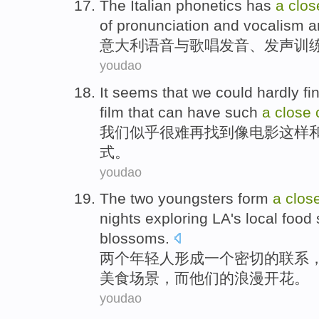
The Italian
phonetics
has
a
clo
of
pronunciation
and
vocalism
a
意大利
语音
与
歌唱
发音
、
发声训
youdao
It seems that
we
could hardly
fi
film
that can have
such
a
close
我们
似乎
很难
再
找到
像
电影
这样
式
。
youdao
The
two
youngsters
form
a
clos
nights
exploring
LA's
local
food
blossoms
.
两
个
年轻人
形成
一个
密切
的
联系
美食
场景
，
而
他们的
浪漫
开花
。
youdao