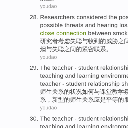
youdao
Researchers
considered
the
pos
possible
threats
and
hearing
los
close
connection
between
smok
研究者
考虑
失聪
与
收到
的
威胁
之
烟
与
失聪之间的
紧密
联系
。
youdao
The teacher -
student
relationsh
teaching
and learning
environm
teacher -
student
relationship
sho
师生
关系
的状况如何
与
课堂教学
系，
新型
的师生关系应是平等的
youdao
The teacher -
student
relationsh
teaching
and learning
environm