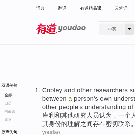
词典
翻译
有道精品课
云笔记
中英
有道 - 网易旗下搜索
双语例句
Cooley
and
other
researchers
s
全部
between
a
person
's own
unders
口语
other
people's understanding of
书面语
库
利
和
其他
研究人员
认为
，
一个
论文
其
身份的理解
之间
存在
密切
联系
youdao
原声例句