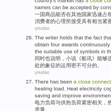
country
's
market
has
a
close
co
names
can
be accepted by
con
一国
商品
能否
在
其他
国家
迅速
占
消费者的心理
所接受
具有
相当
紧
youdao
The writer
holds that the
fact th
obtain
four
awards
continuously
the
suitable
use
of
symbols
in
t
同时
也
说明
，
小说
《
船
讯
》
能够
处
的
象征
的
运用
密不可分
的。
youdao
There has been
a
close
connect
heating
load.
Heat electricity c
saving
and
improve
environmen
电力
负荷
与
供热
负荷
紧密
相关，
质量。