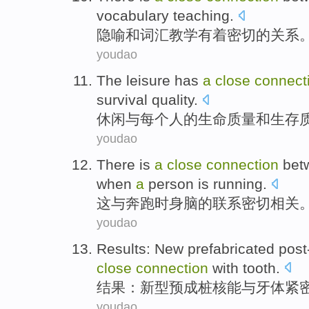
vocabulary
teaching
.
隐喻
和
词汇
教学
有着
密切的
关系
youdao
The leisure
has
a
close
connect
survival
quality
.
休闲
与
每个
人
的
生命
质量
和
生存
youdao
There
is
a
close
connection
bet
when
a
person is running
.
这
与
奔跑
时
身
脑
的
联系
密切
相关
youdao
Results
:
New
prefabricated
post
close
connection
with
tooth
.
结果
：
新型
预
成
桩
核能
与
牙体
紧
youdao