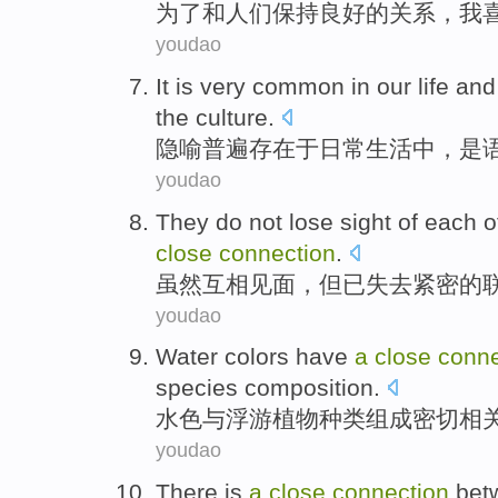
为了
和
人们
保持良好的
关系
，
我
youdao
It
is very common
in
our
life
an
the
culture
.
隐喻
普遍
存在
于
日常
生活中
，
是
youdao
They
do
not lose
sight
of
each
o
close
connection
.
虽然
互相
见面，
但
已
失去
紧密
的
youdao
Water
colors
have
a
close
conne
species
composition
.
水色
与
浮游植物
种类
组成
密切
相
youdao
There is
a
close
connection
bet