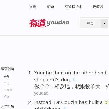
词典
翻译
有道精品课
云笔记
中英
有道 - 网易旗下搜索
双语例句
Your
brother
, on the other hand
全部
shepherd's dog
.
口语
你
弟弟
，相反地，就跟牧羊犬一
书面语
youdao
论文
Instead
,
Dr Couzin
has
built
a
b
原声例句