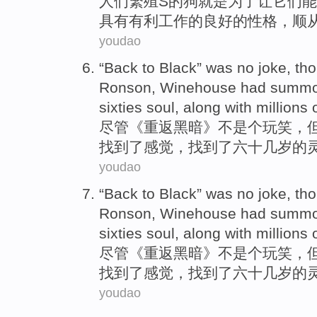
人们
繁殖S的
狗
就是
为了
让
它们能
具有有利工作的良好的
性格
，
顺
youdao
“
Back to
Black
” was
no
joke
,
th
Ronson
,
Winehouse
had
summo
sixties
soul
,
along
with millions
尽管
《
重返
黑暗
》
不
是个玩笑
，
找到
了
感觉
，找到了
六十几
岁
的
youdao
“
Back to
Black
” was
no
joke
,
th
Ronson
,
Winehouse
had
summo
sixties
soul
,
along
with millions
尽管
《
重返
黑暗
》
不
是个玩笑
，
找到
了
感觉
，找到了
六十几
岁
的
youdao