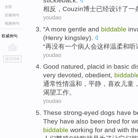
stickleback
.
全部
相反
，Couzin
博士
已经
设计了
一
音频例句
youdao
视频例句
"
A
more
gentle
and
biddable
inv
权威例句
(
Henry kingsley
).
“再没有
一
个病人
会
这样
温柔
和
听
youdao
go
返回词典
top
Good
natured
,
placid
in basic d
very
devoted
,
obedient
,
biddabl
通常性情温和
，
平静
，
喜欢
儿童
渴望
工作
。
youdao
These strong-eyed
dogs
have
be
They have also been
bred
for
wo
biddable
working
for
and
with
th