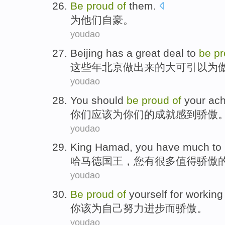
Be
proud
of
them
.
为
他们
自豪
。
youdao
Beijing
has a
great
deal
to
be
pr
这些年北京
做出
来
的大
可
引以为
youdao
You
should
be
proud
of
your
ac
你们
应该
为
你们
的成就
感到骄傲
youdao
King Hamad
,
you
have
much
to
哈马德
国王，
您
有
很多
值得
骄傲
youdao
Be
proud
of
yourself
for
working
你该
为
自己
努力
进步
而
骄傲
。
youdao