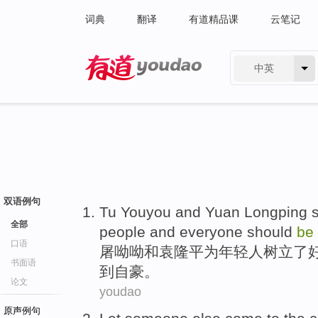
词典
翻译
有道精品课
云笔记
中英
有道 - 网易旗下搜索
双语例句
T
u Youyou and Yuan Longping s
全部
people and everyone should
be
口语
屠
呦呦和袁隆平为年轻人树立了
书面语
到自豪。
论文
youdao
原声例句