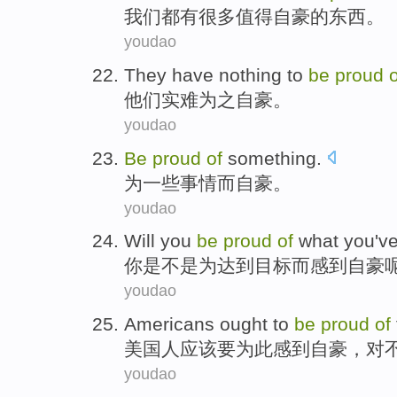
我们
都
有
很多
值得
自豪的东西。
youdao
They
have nothing to
be
proud
o
他们
实
难为
之自豪。
youdao
Be
proud
of
something
.
为
一些事情
而
自豪
。
youdao
Will
you
be
proud
of
what you
'v
你
是不是为达到目标而
感到
自豪
youdao
Americans
ought
to
be
proud
of
美国人
应该
要
为此
感到
自豪，对
youdao