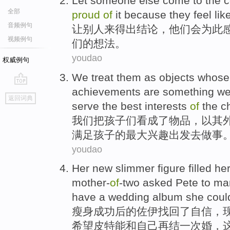
L
et someone else come to the c
全部
proud
of
it because they feel like 
音频例句
让
别人来得出结论，他们会为此
视频例句
们的想法。
youdao
权威例句
We
treat
them as
objects
whose
achievements
are something w
go
返回词典
top
serve
the
best
interests
of
the
c
我们
把
孩子们看成了
物品
，以
其
满足
孩子
的
最大
兴趣出发
去做事
youdao
Her
new
slimmer
figure filled
he
mother-
of
-two
asked Pete
to
ma
have
a
wedding album
she cou
瘦身成功后
的
佐伊
找回了
自信
，
希望
皮特
能
和
自己
再
结
一
次
婚
，