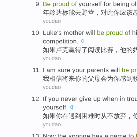
B
e
proud
of
yourself for being o
年
龄达标能去野营，对此你应该
youdao
L
uke's mother will
be
proud
of
hi
competition.
如
果卢克赢得了阅读比赛，他的
youdao
I
am sure your parents will
be
p
我
相信将来你的父母会为你感到
youdao
I
f you never give up when in tr
yourself.
如
果你在遇到困难时从不放弃，
youdao
N
ow the sponge has a name to