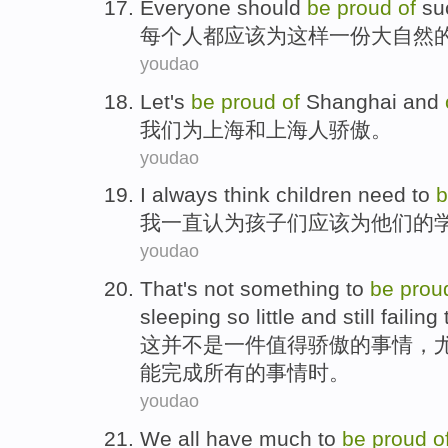
Everyone
should
be
proud
of
su
每个人都
应该
为
这样
一
份大自然
youdao
Let's
be
proud
of
Shanghai
and
我们
为
上海
和
上海人
骄傲
。
youdao
I
always
think
children
need
to
我
一直
认为
孩子们
应该
为
他们
的
youdao
That
's not
something
to
be
prou
sleeping
so
little
and
still
failing 
这
并
不是
一件
值得
骄傲的事情，
能
完成
所有
的事情时。
youdao
We
all
have
much
to
be
proud
o