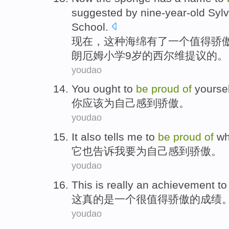
suggested by nine-year-old Syl
School.
现
在，这种海绵有了一个值得骄傲的名字
朗厄姆小学9岁的西尔维提议的。
youdao
You
ought to
be
proud
of
yoursel
你
应该
为自己
感到
骄傲。
youdao
It
also
tells
me
to
be
proud
of
wh
它
也
告诉
我
要
为
自己感到骄傲
。
youdao
This
is really
an
achievement
t
这
真的
是
一个
很
值得
骄傲的
成绩
youdao