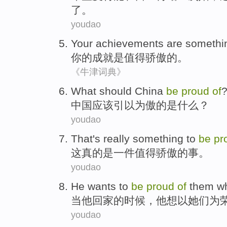
了。
youdao
Your
achievements
are
somethi
你
的
成就
是
值得
骄傲的。
《牛津词典》
W
hat should China
be
proud
of
中
国应该引以为傲的是什么？
youdao
T
hat's really something to
be
pr
这
真的是一件值得骄傲的事。
youdao
H
e wants to
be
proud
of
them w
当
他回家的时候，他想以她们为
youdao