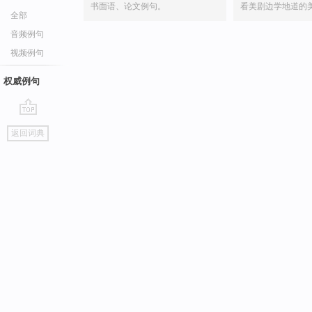
书面语、论文例句。
看美剧边学地道的
全部
音频例句
视频例句
权威例句
go
返回词典
top