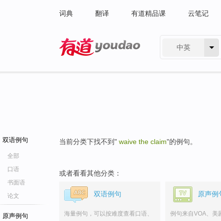
词典
翻译
有道精品课
云笔记
中英
有道 - 网易旗下搜索
双语例句
当前分类下找不到"
waive the claim
"的例句。
全部
口语
或者看看其他分类：
书面语
双语例句
原声例
论文
海量例句，可以按难度查看口语、
例句来自VOA、美
原声例句