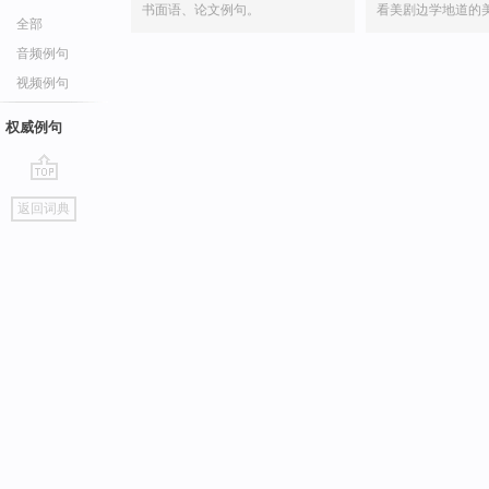
书面语、论文例句。
看美剧边学地道的
全部
音频例句
视频例句
权威例句
go
返回词典
top