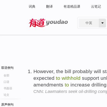
词典
翻译
有道精品课
云笔记
中英
有道 - 网易旗下搜索
双语例句
However, the bill probably will s
全部
expected
to
withhold
support un
口语
amendments
to
increase drillin
书面语
CNN:
Lawmakers seek oil-drilling co
论文
原声例句