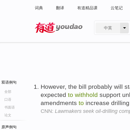
词典
翻译
有道精品课
云笔记
中英
有道 - 网易旗下搜索
双语例句
However, the bill probably will s
全部
expected
to
withhold
support un
口语
amendments
to
increase drillin
书面语
CNN:
Lawmakers seek oil-drilling co
论文
原声例句