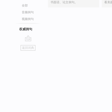
书面语、论文例句。
看美
全部
音频例句
视频例句
权威例句
go
返回词典
top