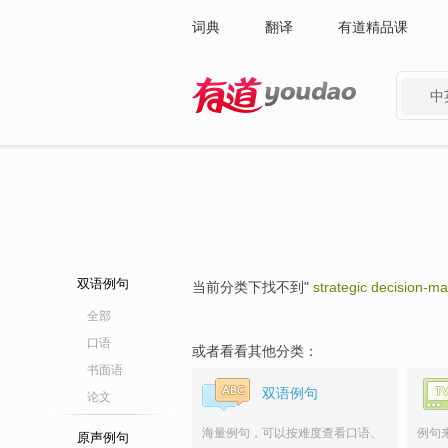
词典
翻译
有道精品课
中
有道 - 网易旗下搜索
双语例句
当前分类下找不到"
strategic decision-m
全部
口语
或者看看其他分类：
书面语
双语例句
论文
海量例句，可以按难度查看口语、
例句
原声例句