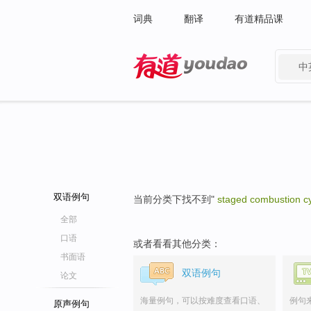
词典
翻译
有道精品课
中
有道 - 网易旗下搜索
双语例句
当前分类下找不到"
staged combustion c
全部
口语
或者看看其他分类：
书面语
双语例句
论文
海量例句，可以按难度查看口语、
例句
原声例句