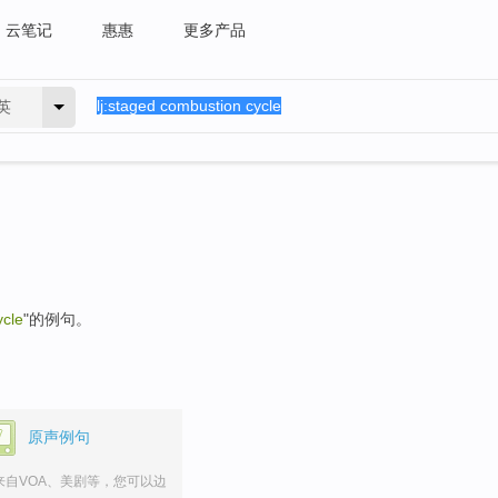
云笔记
惠惠
更多产品
英
ycle
"的例句。
原声例句
来自VOA、美剧等，您可以边