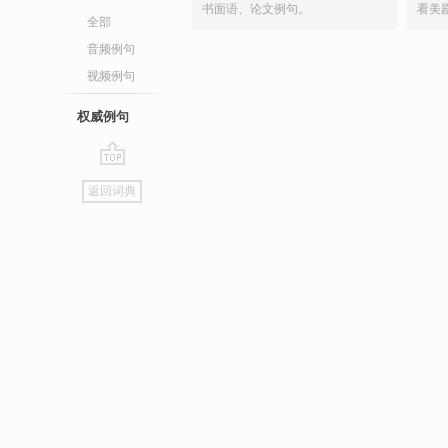
书面语、论文例句。
看美
全部
音频例句
视频例句
权威例句
go
返回词典
top