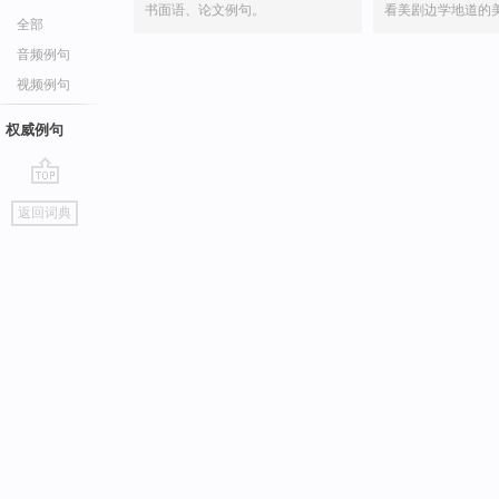
书面语、论文例句。
看美剧边学地道的
全部
音频例句
视频例句
权威例句
go
返回词典
top