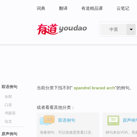
词典
翻译
有道精品课
云笔记
中英
有道 - 网易旗下搜索
双语例句
当前分类下找不到"
spandrel braced arch
"的例句。
全部
口语
或者看看其他分类：
书面语
双语例句
原声例
论文
海量例句，可以按难度查看口语、
例句来自VOA、美
原声例句