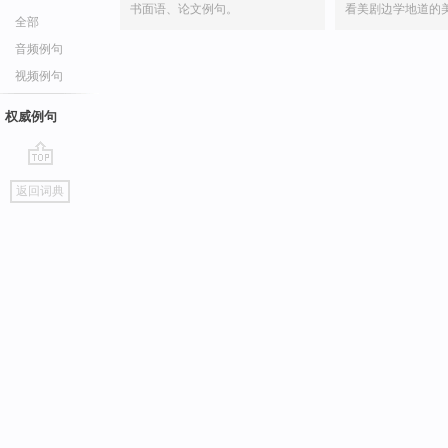
书面语、论文例句。
看美剧边学地道的
全部
音频例句
视频例句
权威例句
go
返回词典
top