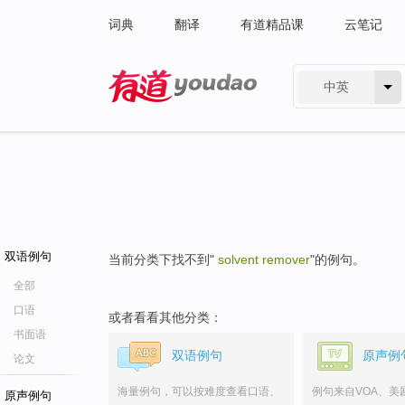
词典
翻译
有道精品课
云笔记
中英
有道 - 网易旗下搜索
双语例句
当前分类下找不到"
solvent remover
"的例句。
全部
口语
或者看看其他分类：
书面语
双语例句
原声例
论文
海量例句，可以按难度查看口语、
例句来自VOA、美
原声例句