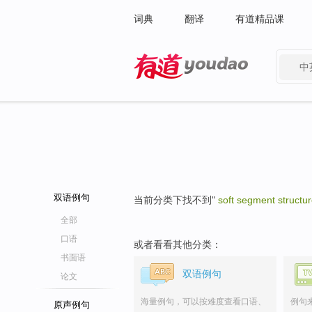
词典
翻译
有道精品课
中
有道 - 网易旗下搜索
双语例句
当前分类下找不到"
soft segment structu
全部
口语
或者看看其他分类：
书面语
双语例句
论文
海量例句，可以按难度查看口语、
例句
原声例句