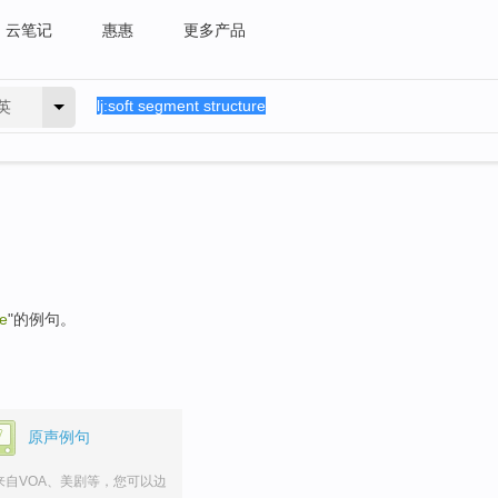
云笔记
惠惠
更多产品
英
re
"的例句。
原声例句
来自VOA、美剧等，您可以边