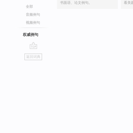
书面语、论文例句。
看美
全部
音频例句
视频例句
权威例句
go
返回词典
top