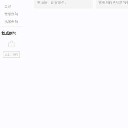
书面语、论文例句。
看美剧边学地道的
全部
音频例句
视频例句
权威例句
go
返回词典
top