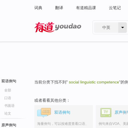
词典
翻译
有道精品课
云笔记
中英
有道 - 网易旗下搜索
双语例句
当前分类下找不到"
social linguistic competence
"的
全部
口语
或者看看其他分类：
书面语
双语例句
原声例
论文
海量例句，可以按难度查看口语、
例句来自VOA、美
原声例句