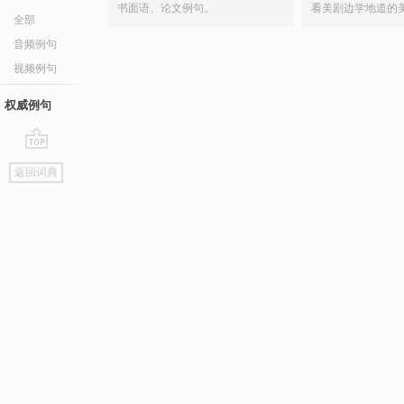
书面语、论文例句。
看美剧边学地道的
全部
音频例句
视频例句
权威例句
go
返回词典
top