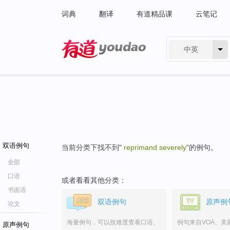
词典
翻译
有道精品课
云笔记
中英
有道 - 网易旗下搜索
双语例句
当前分类下找不到"
reprimand severely
"的例句。
全部
口语
或者看看其他分类：
书面语
双语例句
原声例
论文
海量例句，可以按难度查看口语、
例句来自VOA、美
原声例句