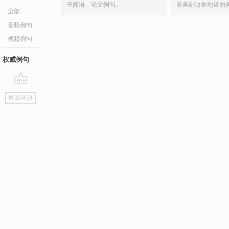
书面语、论文例句。
看美剧边学地道的
全部
音频例句
视频例句
权威例句
go
返回词典
top