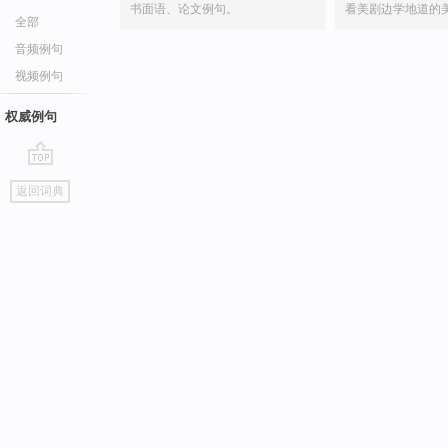
书面语、论文例句。
看美剧边学地道的
全部
音频例句
视频例句
权威例句
go
返回词典
top