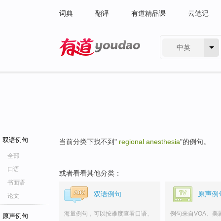
词典
翻译
有道精品课
云笔记
中英
有道 - 网易旗下搜索
双语例句
当前分类下找不到"
regional anesthesia
"的例句。
全部
口语
或者看看其他分类：
书面语
双语例句
原声例
论文
海量例句，可以按难度查看口语、
例句来自VOA、美
原声例句