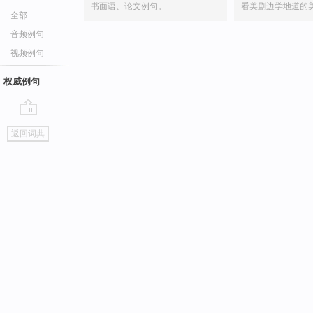
书面语、论文例句。
看美剧边学地道的
全部
音频例句
视频例句
权威例句
go
返回词典
top