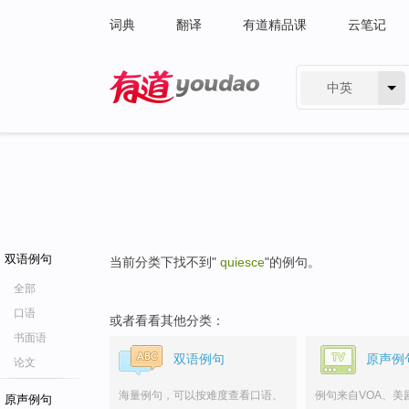
词典
翻译
有道精品课
云笔记
中英
有道 - 网易旗下搜索
双语例句
当前分类下找不到"
quiesce
"的例句。
全部
口语
或者看看其他分类：
书面语
双语例句
原声例
论文
海量例句，可以按难度查看口语、
例句来自VOA、美
原声例句