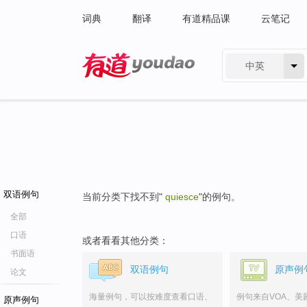
词典
翻译
有道精品课
云笔记
中英
有道 - 网易旗下搜索
双语例句
当前分类下找不到"
quiesce
"的例句。
全部
口语
或者看看其他分类：
书面语
双语例句
原声例
论文
海量例句，可以按难度查看口语、
例句来自VOA、美
原声例句