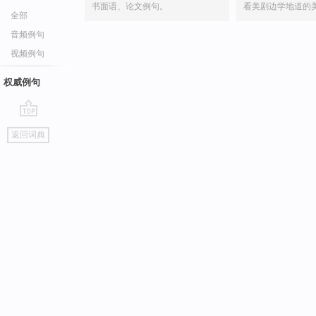
书面语、论文例句。
看美剧边学地道的
全部
音频例句
视频例句
权威例句
go
返回词典
top