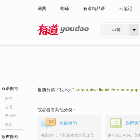
词典
翻译
有道精品课
云笔记
中英
有道 - 网易旗下搜索
双语例句
当前分类下找不到"
preparative liquid chromatograp
全部
口语
或者看看其他分类：
书面语
双语例句
原声例
论文
海量例句，可以按难度查看口语、
例句来自VOA、美
原声例句