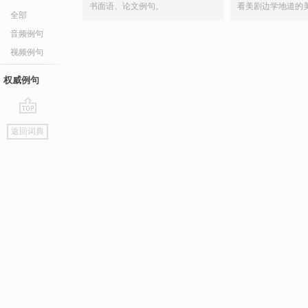
书面语、论文例句。
看美剧边学地道的
全部
音频例句
视频例句
权威例句
go
返回词典
top