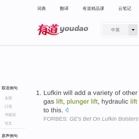
词典
翻译
有道精品课
云笔记
中英
有道 - 网易旗下搜索
双语例句
Lufkin will add a variety of othe
全部
gas
lift
,
plunger
lift
, hydraulic
lift
口语
to this.
书面语
FORBES:
GE's Bet On Lufkin Bolster
论文
原声例句