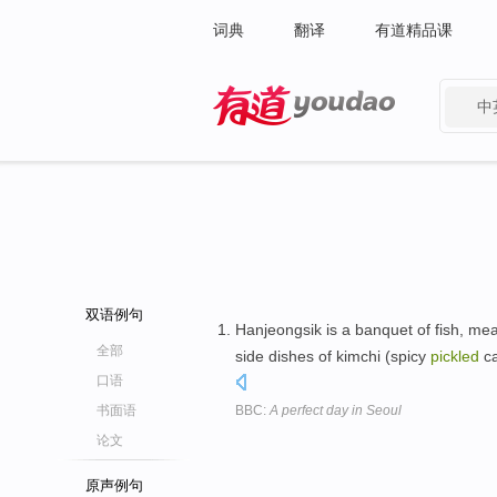
词典
翻译
有道精品课
中
有道 - 网易旗下搜索
双语例句
Hanjeongsik is a banquet of fish, me
全部
side dishes of kimchi (spicy
pickled
ca
口语
书面语
BBC:
A perfect day in Seoul
论文
原声例句