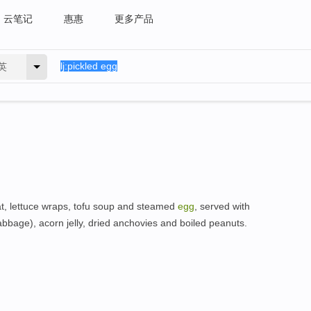
云笔记
惠惠
更多产品
英
at, lettuce wraps, tofu soup and steamed
egg
, served with
bbage), acorn jelly, dried anchovies and boiled peanuts.