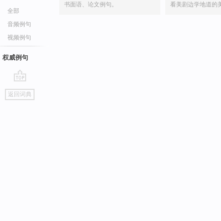
书面语、论文例句。
看美剧边学地道的
全部
音频例句
视频例句
权威例句
go
返回词典
top