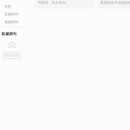
书面语、论文例句。
看美剧边学地道的
全部
音频例句
视频例句
权威例句
go
返回词典
top