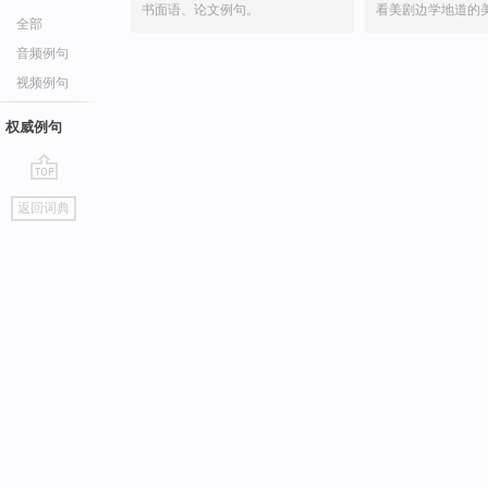
书面语、论文例句。
看美剧边学地道的
全部
音频例句
视频例句
权威例句
go
返回词典
top