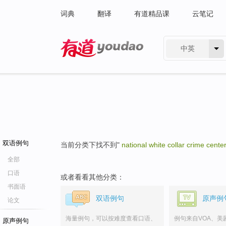
词典
翻译
有道精品课
云笔记
中英
有道 - 网易旗下搜索
双语例句
当前分类下找不到"
national white collar crime cente
全部
口语
或者看看其他分类：
书面语
双语例句
原声例
论文
海量例句，可以按难度查看口语、
例句来自VOA、美
原声例句