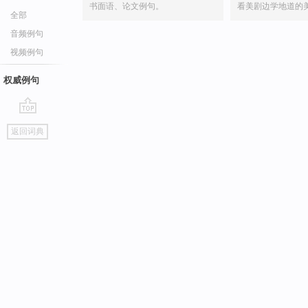
书面语、论文例句。
看美剧边学地道的
全部
音频例句
视频例句
权威例句
go
返回词典
top