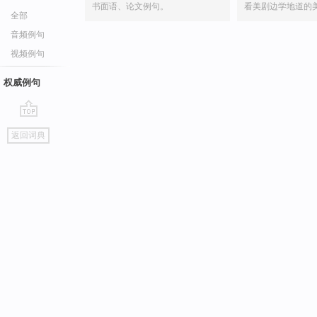
书面语、论文例句。
看美剧边学地道的
全部
音频例句
视频例句
权威例句
go
返回词典
top