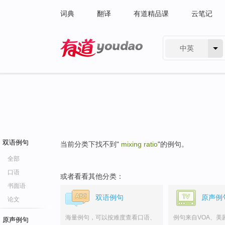
词典
翻译
有道精品课
云笔记
中英
有道 - 网易旗下搜索
双语例句
当前分类下找不到"
mixing ratio
"的例句。
全部
口语
或者看看其他分类：
书面语
双语例句
原声例
论文
海量例句，可以按难度查看口语、
例句来自VOA、美
原声例句