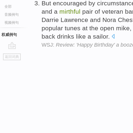
But encouraged by circumstances,
全部
and a
mirthful
pair of veteran ba
音频例句
Darrie Lawrence and Nora Cheste
视频例句
popular tunes at the open mike,
权威例句
back drinks like a sailor.
WSJ:
Review: 'Happy Birthday' a booze
go
返回词典
top