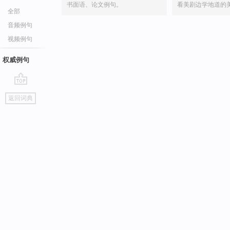
书面语、论文例句。
看美剧边学地道的
全部
音频例句
视频例句
权威例句
go
返回词典
top