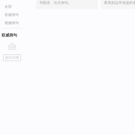
书面语、论文例句。
看美剧边学地道的
全部
音频例句
视频例句
权威例句
go
返回词典
top