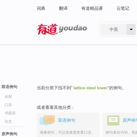
词典
翻译
有道精品课
云笔记
中英
有道 - 网易旗下搜索
双语例句
当前分类下找不到"
lattice-steel tower
"的例句。
全部
口语
或者看看其他分类：
书面语
双语例句
原声例
论文
海量例句，可以按难度查看口语、
例句来自VOA、美
原声例句