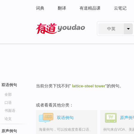
词典
翻译
有道精品课
云笔记
中英
有道 - 网易旗下搜索
双语例句
当前分类下找不到"
lattice-steel tower
"的例句。
全部
口语
或者看看其他分类：
书面语
双语例句
原声例
论文
海量例句，可以按难度查看口语、
例句来自VOA、美
原声例句