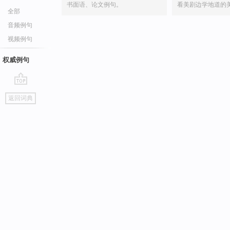
书面语、论文例句。
看美剧边学地道的
全部
音频例句
视频例句
权威例句
go
返回词典
top