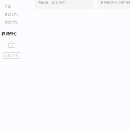
书面语、论文例句。
看美剧边学地道的
全部
音频例句
视频例句
权威例句
go
返回词典
top