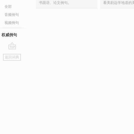
书面语、论文例句。
看美剧边学地道的
全部
音频例句
视频例句
权威例句
go
返回词典
top