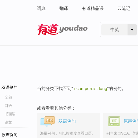
词典
翻译
有道精品课
云笔记
中英
有道 - 网易旗下搜索
双语例句
当前分类下找不到"
i can persist long
"的例句。
全部
口语
或者看看其他分类：
书面语
双语例句
原声例
论文
海量例句，可以按难度查看口语、
例句来自VOA、美
原声例句