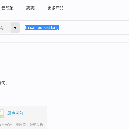
云笔记
惠惠
更多产品
英
例句。
原声例句
来自VOA、美剧等，您可以边