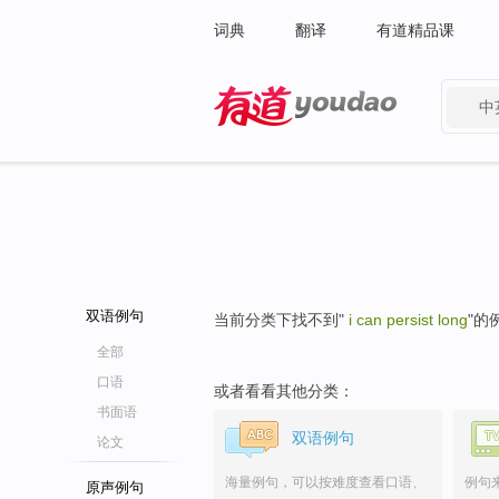
词典
翻译
有道精品课
中
有道 - 网易旗下搜索
双语例句
当前分类下找不到"
i can persist long
"的
全部
口语
或者看看其他分类：
书面语
双语例句
论文
海量例句，可以按难度查看口语、
例句
原声例句