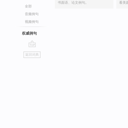
书面语、论文例句。
看美
全部
音频例句
视频例句
权威例句
go
返回词典
top