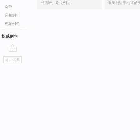
书面语、论文例句。
看美剧边学地道的
全部
音频例句
视频例句
权威例句
go
返回词典
top