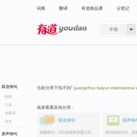
词典
翻译
有道精品课
云笔记
中英
有道 - 网易旗下搜索
双语例句
当前分类下找不到"
guangzhou baiyun international a
全部
口语
或者看看其他分类：
书面语
双语例句
原声例
论文
海量例句，可以按难度查看口语、
例句来自VOA、美
原声例句