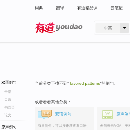
词典
翻译
有道精品课
云笔记
中英
有道 - 网易旗下搜索
双语例句
当前分类下找不到"
favored patterns
"的例句。
全部
口语
或者看看其他分类：
书面语
双语例句
原声例
论文
海量例句，可以按难度查看口语、
例句来自VOA、美
原声例句