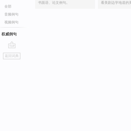
书面语、论文例句。
看美剧边学地道的
全部
音频例句
视频例句
权威例句
go
返回词典
top