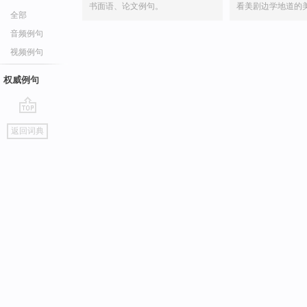
书面语、论文例句。
看美剧边学地道的
全部
音频例句
视频例句
权威例句
go
返回词典
top