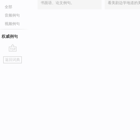
书面语、论文例句。
看美剧边学地道的
全部
音频例句
视频例句
权威例句
go
返回词典
top