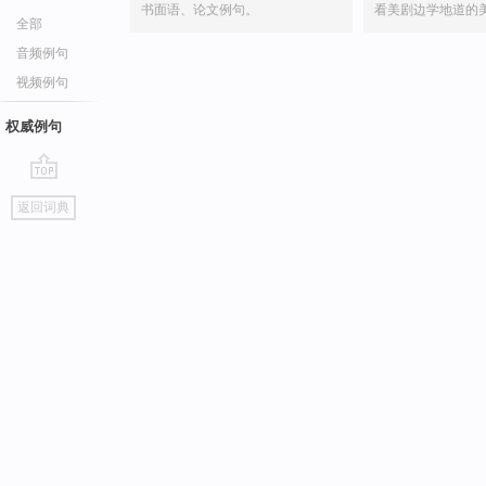
书面语、论文例句。
看美剧边学地道的
全部
音频例句
视频例句
权威例句
go
返回词典
top